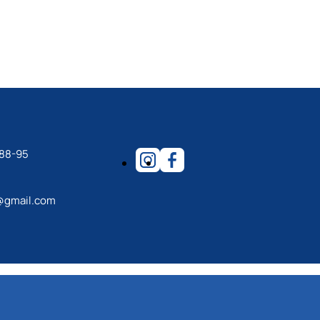
в
ьних систем
-88-95
@gmail.com