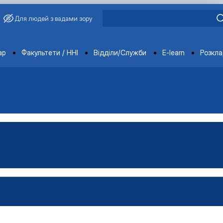
Для людей з вадами зору
ments
ар
Факультети / ННІ
Відділи/Служби
E-learn
Розкл
обілів