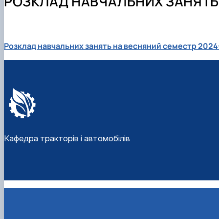
РОЗКЛАД НАВЧАЛЬНИХ ЗАНЯТЬ
Як нас знайти
Навчальні лабораторії
Міжнародні зв'язки
Розклад навчальних занять на весняний семестр 2024
Кафедра тракторів і автомобілів