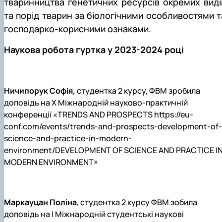
тваринництва генетичних ресурсів окремих виді
та порід тварин за біологічними особливостями т
господарко-корисними ознаками.
Наукова робота гуртка у 2023-2024 році
Ничипорук Софія,
студентка 2 курсу, ФВМ зробила
доповідь на
X
Міжнародній науково-практичній
конференції «
TRENDS AND PROSPECTS https
://
eu
-
conf
.
com
/
events
/
trends
-
and
-
prospects
-
development
-
of
-
science
-
and
-
practice
-
in
-
modern
-
environment
/
DEVELOPMENT OF SCIENCE AND PRACTICE I
MODERN ENVIRONMENT
»
Маркауцан Поліна
, студентка 2 курсу ФВМ зобила
доповідь на I Міжнародній студентські наукові