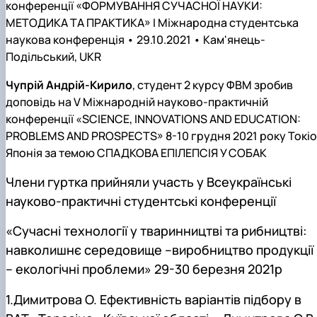
конференції «ФОРМУВАННЯ СУЧАСНОЇ НАУКИ:
МЕТОДИКА ТА ПРАКТИКА» I Міжнародна студентська
наукова конференція • 29.10.2021 • Кам'янець-
Подільський, UKR
Чупрій Андрій-Кирило
, студент 2 курсу ФВМ зробив
доповідь на V Міжнародній науково-практичній
конференції «SCIENCE, INNOVATIONS AND EDUCATION:
PROBLEMS AND PROSPECTS» 8-10 грудня 2021 року Токіо
Японія за темою СПАДКОВА ЕПІЛЕПСІЯ У СОБАК
Члени гуртка прийняли участь у Всеукраїнські
науково-практичні студентські конференції
«Сучасні технології у тваринництві та рибництві:
навколишнє середовище –виробництво продукції
– екологічні проблеми» 29-30 березня 2021р
1.Димитрова О. Ефективність варіантів підбору в