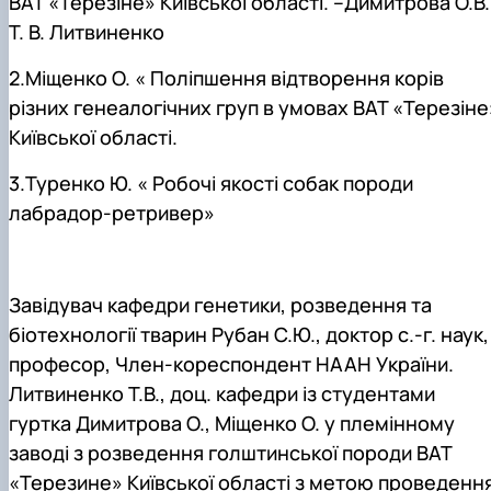
ВАТ «Терезіне» Київської області. –Димитрова О.В.
Т. В. Литвиненко
2.Міщенко О. « Поліпшення відтворення корів
різних генеалогічних груп в умовах ВАТ «Терезіне
Київської області.
3.Туренко Ю. « Робочі якості собак породи
лабрадор-ретривер»
Завідувач кафедри генетики, розведення та
біотехнології тварин Рубан С.Ю., доктор с.-г. наук,
професор, Член-кореспондент НААН України.
Литвиненко Т.В., доц. кафедри із студентами
гуртка Димитрова О., Міщенко О. у племінному
заводі з розведення голштинської породи ВАТ
«Терезине» Київської області з метою проведенн