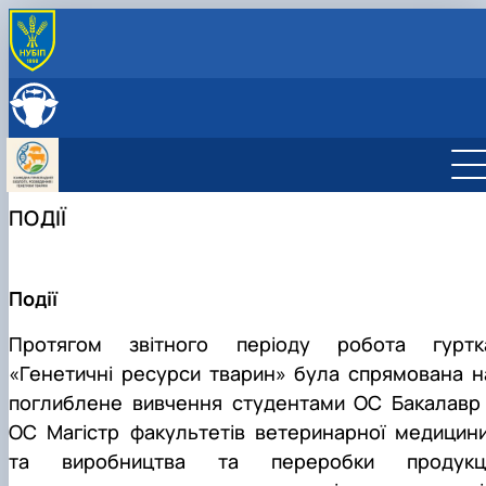
ПРО КАФЕДРУ
Історія кафедри
СКЛАД КАФЕДРИ
Співпраця з роботодавцями
ОСВІТНЯ ДІЯЛЬНІСТЬ
Навчальні лабораторії
Навчальні лабораторії
НАУКОВА ДІЯЛЬНІСТЬ
Можливості працевлаштування
Робочі програми
Наукова робота
МІЖНАРОДНА ДІЯЛЬНІСТЬ
ПОДІЇ
Практика студентів
Дорадча діяльність
Фотогалерея
Наукові гуртки
Аспірантура
Гурток "Біотехнологія тварин"
Гурток "Генетичні ресурси тварин"
Події
Гурток "Розведення та селекція тварин"
Гурток "Генетика тварин"
Протягом звітного періоду робота гуртк
«Генетичні ресурси тварин» була спрямована н
поглиблене вивчення студентами ОС Бакалавр 
ОС Магістр факультетів ветеринарної медицини
та виробництва та переробки продукці