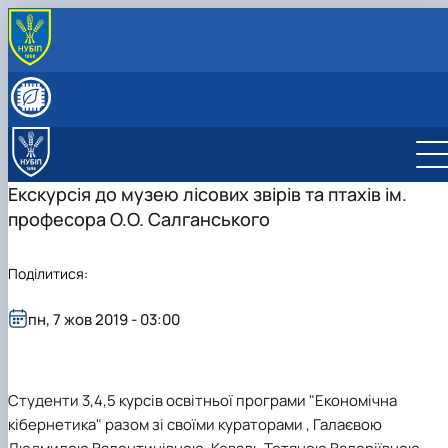
ПРО КАФЕДРУ
Історія кафедри
СКЛАД КАФЕДРИ
Видатні випускники
Співробітники кафедри
ОСВІТНЯ ДІЯЛЬНІСТЬ
«Хто є хто» з кібернетиків в НУБіП України
Робочі програми
НАУКОВА ДІЯЛЬНІСТЬ
Освітні програми
Гурток Кібертонус
МІЖНАРОДНА ДІЯЛЬНІСТЬ
Екскурсія до музею лісових звірів та птахів ім.
Освітні програми
Аспірантура
НАШІ ОСВІТНІ ПРОГРАМИ
професора О.О. Салганського
Обговорення освітніх програм
Наукова робота студентів
Освітня програма "Економічна кібернетика"
АБІТУРІЄНТУ
Освітня програма "Цифрова економіка"
Абітурієнту
Інформативний гайд освітніми програмами
Поділитися:
кафедри
пн, 7 жов 2019 - 03:00
Студенти 3,4,5 курсів освітньої програми "Економічна
кібернетика" разом зі своїми кураторами , Галаєвою