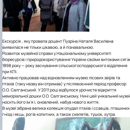
Екскурсія , яку провела доцент Пузріна Наталя Василівна
виявилася не тільки цікавою, а й пізнавальною.
Розвиток музейної справи у Національному університеті
біоресурсів і природокористування України своїми витоками сяга
1898 року — року заснування сільськогосподарського відділення
при КПІ.
Активно працював над відновленням музею лісових звірів та
птахів (таку назву він отримав) у післявоєнний період професор
О.О. Салганський. У 2011 році відбулося урочисте відкриття
меморіальної дошки О.О. Салганському. Нині цей унікальний музе
носить його ім’я і, оновлений, набув нового життя.
В музеї зібрана велика колекція опудал птахів і ссавців, пташиних
гнізд і яєць, рогів копитних, а також скелетів, тушок, хутра.