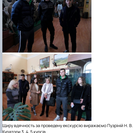
Щиру вдячность за проведену екскурсію виражаємо Пузріній Н. В.
Куратори 3, 4, 5 курсів