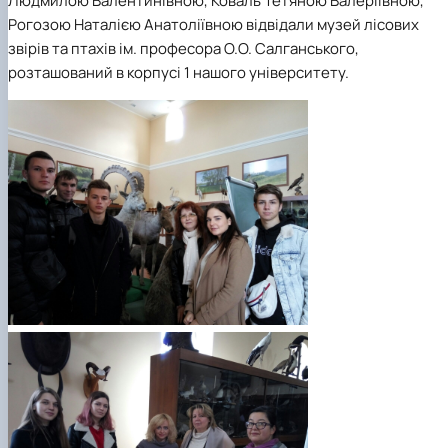
Людмилою Валентинівною, Коваль Тетяною Валеріївною,
Рогозою Наталією Анатоліївною відвідали музей лісових
звірів та птахів ім. професора О.О. Салганського,
розташований в корпусі 1 нашого університету.