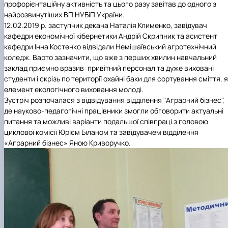
профорієнтаційну активність та цього разу завітав до одного з
найрозвинутіших ВП НУБіП України.
12.02.2019 р. заступник декана Наталія Клименко, завідувач
кафедри економічної кібернетики Андрій Скрипник та асистент
кафедри Інна Костенко відвідали Немішаївський агротехнічний
коледж. Варто зазначити, що вже з перших хвилин навчальний
заклад приємно вразив: привітний персонал та дуже виховані
студенти і скрізь по території охайні баки для сортування сміття, 
елемент екологічного виховання молоді.
Зустріч розпочалася з відвідування відділення "Аграрний бізнес",
де науково-педагогічні працівники змогли обговорити актуальні
питання та можливі варіанти подальшої співпраці з головою
циклової комісії Юрієм Біланом та завідувачем відділення
«Аграрний бізнес» Яною Криворучко.