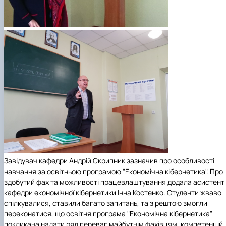
Завідувач кафедри Андрій Скрипник зазначив про особливості
навчання за освітньою програмою "Економічна кібернетика". Про
здобутий фах та можливості працевлаштування додала асистент
кафедри економічної кібернетики Інна Костенко. Студенти жваво
спілкувалися, ставили багато запитань, та з рештою змогли
переконатися, що освітня програма "Економічна кібернетика"
покликана надати ряд переваг майбутнім фахівцям, компетенцій,