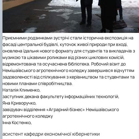
Приємними родзинками зустрічі стали історична експозиція на
фасаді центральної будівлі, куточок живої природи при вході,
оновлена їдальня нового формату для студентів та викладачів з
музикою та цікавими роликами від різних циклових комісій,
відремонтована та осучаснена бібліотека. Робочий візит до
Немішаївського агротехнічного коледжу завершився відчуттям
задоволеності від спілкування з керівництвом та студентами та
новими планами співробітництва.
Наталія Клименко,
заступник декана факультету інформаційних технологій,
Яна Криворучко,
завідувач відділення «Аграрний бізнес» Немішаївського
агротехнічного коледжу
Інна Костенко,
асистент кафедри економічної кібернетики