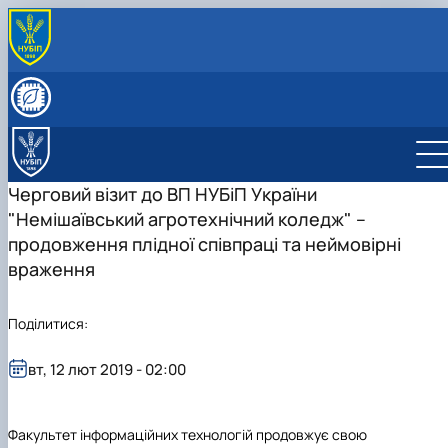
ПРО КАФЕДРУ
Історія кафедри
СКЛАД КАФЕДРИ
Видатні випускники
Співробітники кафедри
ОСВІТНЯ ДІЯЛЬНІСТЬ
«Хто є хто» з кібернетиків в НУБіП України
Робочі програми
НАУКОВА ДІЯЛЬНІСТЬ
Освітні програми
Гурток Кібертонус
МІЖНАРОДНА ДІЯЛЬНІСТЬ
Черговий візит до ВП НУБіП України
Освітні програми
Аспірантура
НАШІ ОСВІТНІ ПРОГРАМИ
"Немішаївський агротехнічний коледж" –
Обговорення освітніх програм
Наукова робота студентів
Освітня програма "Економічна кібернетика"
АБІТУРІЄНТУ
продовження плідної співпраці та неймовірні
Освітня програма "Цифрова економіка"
Абітурієнту
враження
Інформативний гайд освітніми програмами
кафедри
Поділитися:
вт, 12 лют 2019 - 02:00
Факультет інформаційних технологій продовжує свою