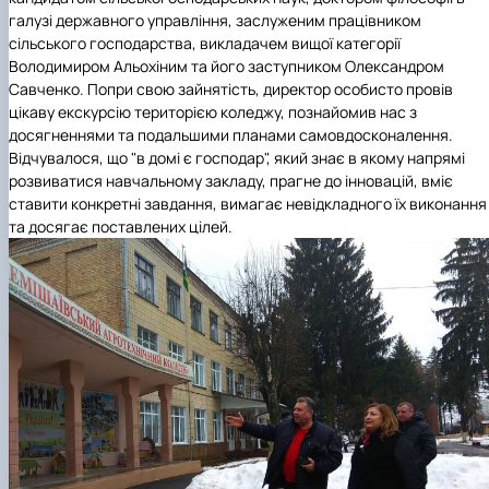
галузі державного управління, заслуженим працівником
сільського господарства, викладачем вищої категорії
Володимиром Альохіним та його заступником Олександром
Савченко. Попри свою зайнятість, директор особисто провів
цікаву екскурсію територією коледжу, познайомив нас з
досягненнями та подальшими планами самовдосконалення.
Відчувалося, що "в домі є господар", який знає в якому напрямі
розвиватися навчальному закладу, прагне до інновацій, вміє
ставити конкретні завдання, вимагає невідкладного їх виконання
та досягає поставлених цілей.