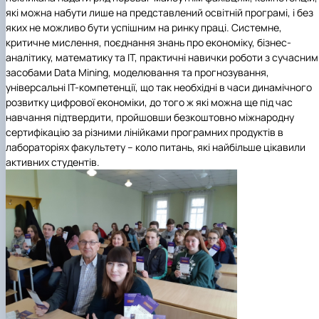
які можна набути лише на представлений освітній програмі, і без
яких не можливо бути успішним на ринку праці. Системне,
критичне мислення, поєднання знань про економіку, бізнес-
аналітику, математику та ІТ, практичні навички роботи з сучасни
засобами Data Mining, моделювання та прогнозування,
універсальні ІТ-компетенції, що так необхідні в часи динамічного
розвитку цифрової економіки, до того ж які можна ще під час
навчання підтвердити, пройшовши безкоштовно міжнародну
сертифікацію за різними лінійками програмних продуктів в
лабораторіях факультету – коло питань, які найбільше цікавили
активних студентів.