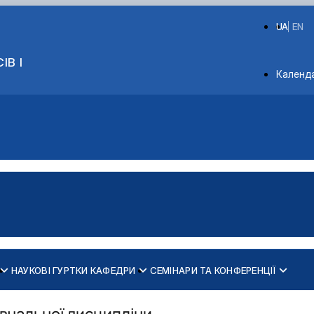
UA
EN
ІВ І
Depart
Календ
НАУКОВІ ГУРТКИ КАФЕДРИ
СЕМІНАРИ ТА КОНФЕРЕНЦІЇ
сільськогосподарського виробниц…
 РОБОТОТЕХНІЧНИХ СИСТЕМ"
2024-2025
ми і комплекси сільськогоспод…
2025-2026
навчальної дисципліни