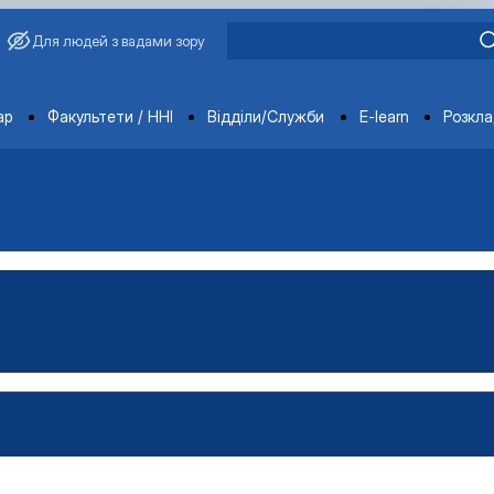
Для людей з вадами зору
ments
ар
Факультети / ННІ
Відділи/Служби
E-learn
Розкл