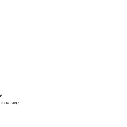
й.
ання, яке