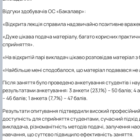
Відгуки здобувачів ОС «Бакалавр»:
«Відкрита лекція справила надзвичайно позитивне вражен
«Дуже цікава подача матеріалу, багато корисних практичн
сприйняття».
«На відкритій парі викладач цікаво розповідав матеріал з 
«Найбільше мені сподобалося, що матеріал подавався не 
Після заняття було проведено анкетування студентів і наук
результатами анкетування: 3 анкети (23,1%) – 50 балів; 4 ан
– 46 балів; 1 анкета (7,7%) – 47 балів.
Результати опитування підтвердили високий професійний р
доступність для сприйняття студентами, сучасний підхід 
викладача, різноманітність методів подачі, залучення нао
навчання, що суттєво підвищило ефективність заняття.