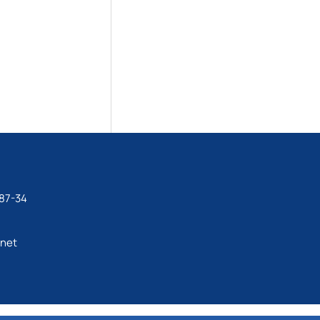
87-34
.net