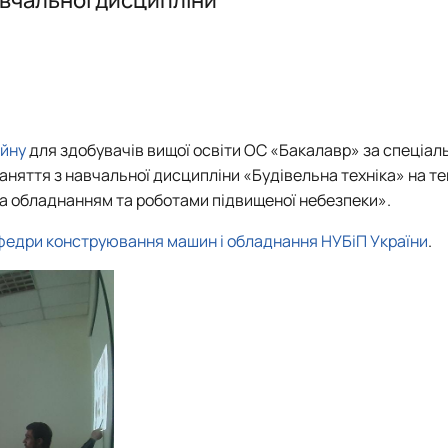
ня сільськогосподарського вироб…
2026-2027
айну
для здобувачів вищої освіти ОС «Бакалавр» за спеціал
аняття з навчальної дисципліни «Будівельна техніка» на те
за обладнанням та роботами підвищеної небезпеки».
федри конструювання машин і обладнання
НУБіП України
.