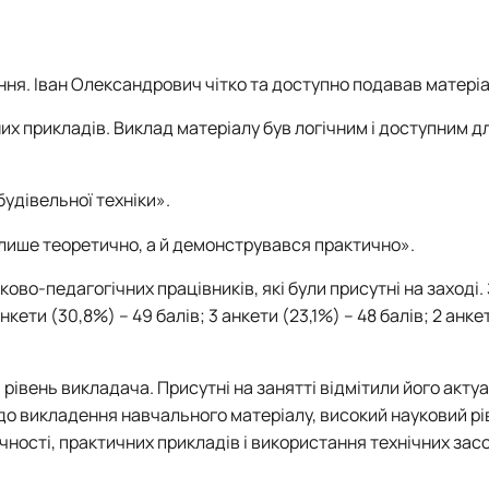
ня. Іван Олександрович чітко та доступно подавав матеріа
их прикладів. Виклад матеріалу був логічним і доступним д
будівельної техніки».
лише теоретично, а й демонструвався практично».
ово-педагогічних працівників, які були присутні на заході.
кети (30,8%) – 49 балів; 3 анкети (23,1%) – 48 балів; 2 анке
івень викладача. Присутні на занятті відмітили його актуа
до викладення навчального матеріалу, високий науковий рі
чності, практичних прикладів і використання технічних зас