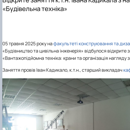
Навчальні лабораторії
Освітньо-професійна програма «Машини та обладнан
Мехатроніка
«Будівельна техніка»
Освітні програми кафедри
Комп'ютерний зір в машинобудуванні
Співпраця
Конструювання машин
Докторанти та аспіранти кафедри
05 травня 2025 року на
факультеті конструювання та диз
«Будівництво та цивільна інженерія» відбулося відкрите з
«Вантажопідйомна техніка: крани та організація нагляду 
Заняття провів Іван Кадикало, к.т.н., старший викладач
ка