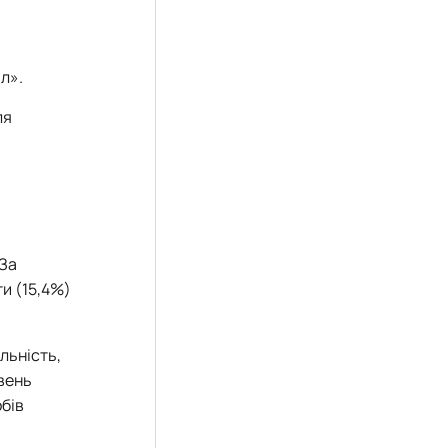
л».
ля
 За
ти (15,4%)
льність,
вень
обів