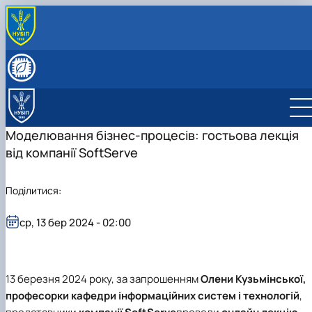
ПРО КАФЕДРУ
Історія кафедри
СКЛАД КАФЕДРИ
Видатні випускники
Співробітники кафедри
ОСВІТНЯ ДІЯЛЬНІСТЬ
«Хто є хто» з кібернетиків в НУБіП України
Робочі програми
НАУКОВА ДІЯЛЬНІСТЬ
Освітні програми
Гурток Кібертонус
МІЖНАРОДНА ДІЯЛЬНІСТЬ
Моделювання бізнес-процесів: гостьова лекція
Освітні програми
Аспірантура
НАШІ ОСВІТНІ ПРОГРАМИ
від компанії SoftServe
Обговорення освітніх програм
Наукова робота студентів
Освітня програма "Економічна кібернетика"
АБІТУРІЄНТУ
Освітня програма "Цифрова економіка"
Абітурієнту
Інформативний гайд освітніми програмами
Поділитися:
кафедри
ср, 13 бер 2024 - 02:00
13 березня 2024 року, за запрошенням
Олени Кузьмінської,
професорки кафедри інформаційних систем і технологій
,