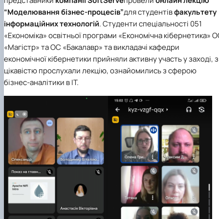
представники
компанії SoftServe
провели
онлайн лекцію
“Моделювання бізнес-процесів”
для студентів
факультету
інформаційних технологій
. Студенти спеціальності 051
«Економіка» освітньої програми «Економічна кібернетика» 
«Магістр» та ОС «Бакалавр» та викладачі кафедри
економічної кібернетики прийняли активну участь у заході, з
цікавістю прослухали лекцію, ознайомились з сферою
бізнес-аналітики в ІТ.