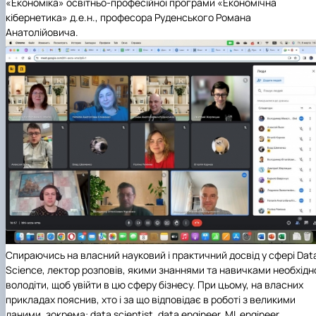
«Економіка» освітньо-професійної програми «Економічна
кібернетика» д.е.н., професора Руденського Романа
Анатолійовича.
Спираючись на власний науковий і практичний досвід у сфері Dat
Science, лектор розповів, якими знаннями та навичками необхідн
володіти, щоб увійти в цю сферу бізнесу. При цьому, на власних
прикладах пояснив, хто і за що відповідає в роботі з великими
даними, зокрема: data scientist, data engineer, ML engineer,