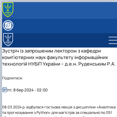
ПРО КАФЕДРУ
Історія кафедри
СКЛАД КАФЕДРИ
Видатні випускники
Співробітники кафедри
ОСВІТНЯ ДІЯЛЬНІСТЬ
«Хто є хто» з кібернетиків в НУБіП України
Робочі програми
НАУКОВА ДІЯЛЬНІСТЬ
Освітні програми
Гурток Кібертонус
МІЖНАРОДНА ДІЯЛЬНІСТЬ
Зустріч із запрошеним лектором з кафедри
Освітні програми
Аспірантура
НАШІ ОСВІТНІ ПРОГРАМИ
комп’ютерних наук факультету інформаційних
Обговорення освітніх програм
Наукова робота студентів
Освітня програма "Економічна кібернетика"
АБІТУРІЄНТУ
технологій НУБіП України – д.е.н. Руденським Р.А.
Освітня програма "Цифрова економіка"
Абітурієнту
Інформативний гайд освітніми програмами
кафедри
Поділитися:
пт, 8 бер 2024 - 02:00
08.03.2024 р. відбулася гостьова лекція з дисципліни «Аналітика
та прогнозування з Python» для магістрів за спеціальністю 051