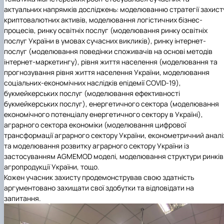
актуальних напрямків досліджень: моделюванню стратегії захист
криптовалютних активів, моделювання логістичних бізнес-
процесів, ринку освітніх послуг (моделювання ринку освітніх
послуг України в умовах сучасних викликів), ринку інтернет-
послуг (моделювання поведінки споживачів на основі методів
інтернет-маркетингу), рівня життя населення (моделювання та
прогнозування рівня життя населення України, моделювання
соціальних-економічних наслідків епідемії COVID-19),
букмейкерських послуг (моделювання ефективності
букмейкерських послуг), енергетичного сектора (моделювання
економічного потенціалу енергетичного сектору в Україні),
аграрного сектора економіки (моделювання цифрової
трансформації аграрного сектору України, економетричний аналі
та моделювання розвитку аграрного сектору України із
застосуванням AGMEMOD моделі, моделювання структури ринків
агропродукції України, тощо.
Кожен учасник захисту продемонстрував свою здатність
аргументовано захищати свої здобутки та відповідати на
запитання.