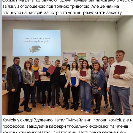
зв’язку з оголошеною повітряною тривогою. Але це ніяк на
вплинуло на настрій магістрів та успішні результати захисту.
Комісія у складі Вдовенко Наталії Михайлівни, голови комісії, д.е.н.
професора, завідувача кафедри глобальної економіки та членів
комісії - Клименко Наталії Анатоліївни, заступника декана,к.е.н.,