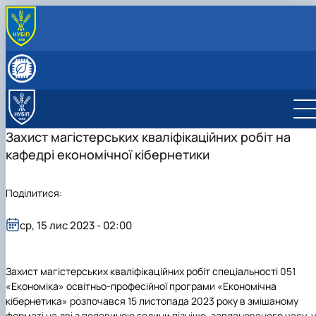
ПРО КАФЕДРУ
Історія кафедри
СКЛАД КАФЕДРИ
Видатні випускники
Співробітники кафедри
ОСВІТНЯ ДІЯЛЬНІСТЬ
«Хто є хто» з кібернетиків в НУБіП України
Робочі програми
НАУКОВА ДІЯЛЬНІСТЬ
Освітні програми
Гурток Кібертонус
МІЖНАРОДНА ДІЯЛЬНІСТЬ
Захист магістерських кваліфікаційних робіт на
Освітні програми
Аспірантура
НАШІ ОСВІТНІ ПРОГРАМИ
кафедрі економічної кібернетики
Обговорення освітніх програм
Наукова робота студентів
Освітня програма "Економічна кібернетика"
АБІТУРІЄНТУ
Освітня програма "Цифрова економіка"
Абітурієнту
Інформативний гайд освітніми програмами
Поділитися:
кафедри
ср, 15 лис 2023 - 02:00
Захист магістерських кваліфікаційних робіт спеціальності 051
«Економіка» освітньо-професійної програми «Економічна
кібернетика» розпочався 15 листопада 2023 року в змішаному
форматі на дві з половиною години пізніше, запланованого часу, у