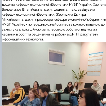
доцента кафедри економічної кібернетики НУБіП України, Харчен
Володимира Віталійовича, к.е.н., доцента, т.в.о. завідувача
кафедри економічної кібернетики, Жерліцина Дмитра
Михайловича, д.е.н., професора кафедри економічної кібернетики
НУБіП України, - попередньо ознайомилась з кожною поданою до
захисту кваліфікаційною магістерською роботою, відгуками
керівників робіт та рецензіями на роботи від НПП факультету
інформаційних технологій.