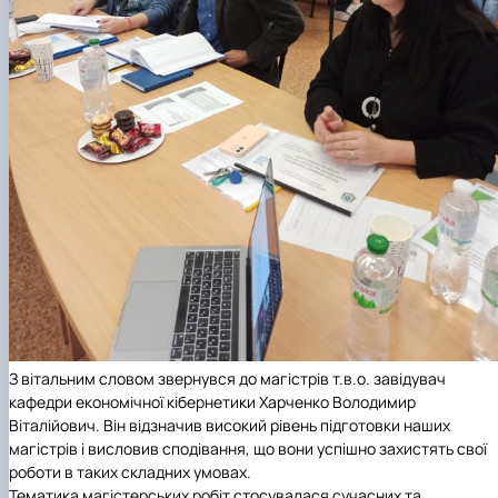
З вітальним словом звернувся до магістрів т.в.о. завідувач
кафедри економічної кібернетики Харченко Володимир
Віталійович. Він відзначив високий рівень підготовки наших
магістрів і висловив сподівання, що вони успішно захистять свої
роботи в таких складних умовах.
Тематика магістерських робіт стосувалася сучасних та