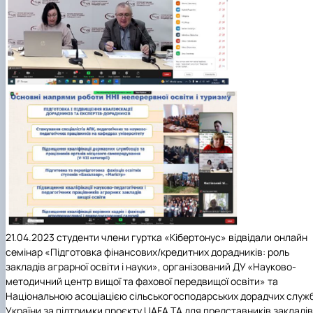
21.04.2023 студенти члени гуртка «Кібертонус» відвідали онлайн
семінар «Підготовка фінансових/кредитних дорадників: роль
закладів аграрної освіти і науки», організований ДУ «Науково-
методичний центр вищої та фахової передвищої освіти» та
Національною асоціацією сільськогосподарських дорадчих служ
України за підтримки проєкту UAFA TA для представників закладів