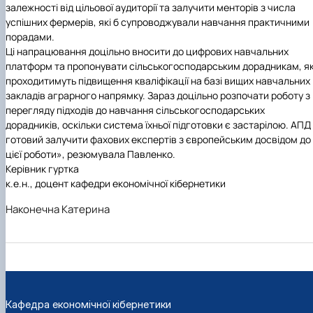
залежності від цільової аудиторії та залучити менторів з числа
успішних фермерів, які б супроводжували навчання практичними
порадами.
Ці напрацювання доцільно вносити до цифрових навчальних
платформ та пропонувати сільськогосподарським дорадникам, як
проходитимуть підвищення кваліфікації на базі вищих навчальних
закладів аграрного напрямку. Зараз доцільно розпочати роботу з
перегляду підходів до навчання сільськогосподарських
дорадників, оскільки система їхньої підготовки є застарілою. АПД
готовий залучити фахових експертів з європейським досвідом до
цієї роботи», резюмувала Павленко.
Керівник гуртка
к.е.н., доцент кафедри економічної кібернетики
Наконечна Катерина
Кафедра економічної кібернетики