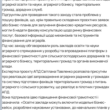
аграрної освіти та науки, аграрного бізнесу, територіальних
громад, дорадчих служб.
Підґрунтям для проведення такого заходу стала проблема у
пошуку фахівців, що, крім правильно складених проєктних заявок
або бізнес-планів для залучення фінансово-кредитних ресурсів,
могли б надати фахову консультацію щодо ринку фінансових
послуг, базової інформації щодо механізмів та інструментів
фінансування для аграріїв.
Під час заходу обговорювали роль закладів освіти та науки
аграрного спрямування у розробці та впровадженні платформ з
фінансової грамотності для сільськогосподарських дорадників та
аграрного бізнесу, територіальних громад та органів виконавчої
влади.
Експертка проєкту АПД Світлана Павленко розповіла присутнім
про реалізацію ідеї запровадження аграрних радників у громадах
та систему підготовки фахівців територіальних громад з питань
аграрного і сільського розвитку, що реалізує в пілотних громадах
АПД.
Вона підтримала ідею підвищення фінансової грамотності і
зазначила: «Освітні заклади можуть включити модельні бізнес-
кейси, розроблені науковими установами, до навчальних планів у