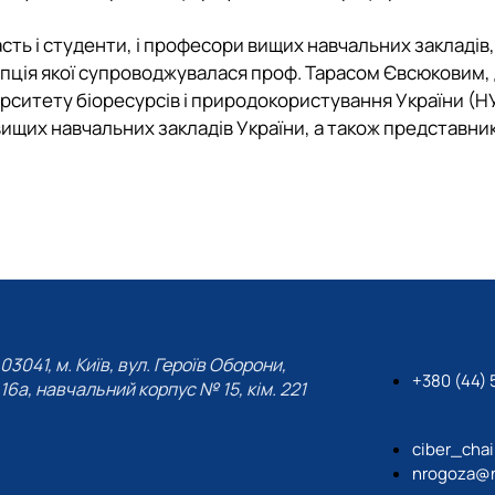
асть і студенти, і професори вищих навчальних закладів,
онцепція якої супроводжувалася проф. Тарасом Євсюковим
ситету біоресурсів і природокористування України (НУ
х вищих навчальних закладів України, а також представн
03041, м. Київ, вул. Героїв Оборони,
+380 (44) 5
16а, навчальний корпус № 15, кім. 221
ciber_cha
nrogoza@n