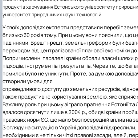
продуктів харчування Естонського університету природни
університет природничих наук і технологій.
У своїх доповідях експерти представили перебіг земе
близько 30 років тому. При цьому вони пояснили, що 
падіннями. Врешті-решт, земельні реформи були безпос
переходом від централізованої планової економіки до
Попри численні паралелі країни обрали власні шляхи
підходів, інструментів і результатів. Через те, що 
помилок було не уникнути. Проте, за думкою доповідач
створили умови для
справедливого доступу до земельних ресурсів, віднов
також продуктивне користування землею, яке сприяє е
Важливу роль при цьому зіграло прагнення Естонії та Л
вдалося досягнути лише в 2004 р., обидві країни прой
правових норм ЄС, що мало безпосередній вплив на земе
З огляду на ситуацію в Україні доповідачі підкреслили
необхідними є не тільки чіткі правові засади, але й, п