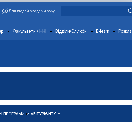
Для людей з вадами зору
ments
ар
Факультети / ННІ
Відділи/Служби
E-learn
Розкл
НІ ПРОГРАМИ
АБІТУРІЄНТУ