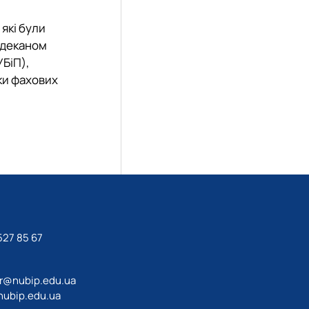
 які були
, деканом
БіП),
ики фахових
27 85 67‬
ir@nubip.edu.ua
ubip.edu.ua