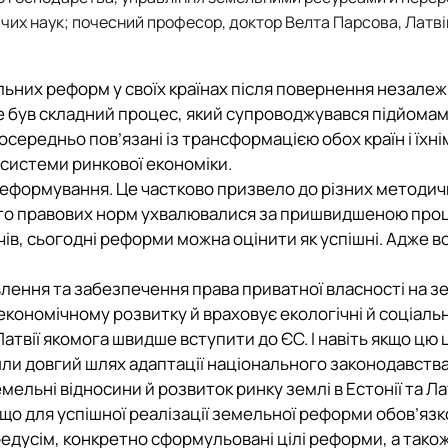
чих наук; почесний професор, доктор Велта Парсова, Латв
льних реформ у своїх країнах після повернення незалеж
це був складний процес, який супроводжувався підйомам
ередньо пов’язані із трансформацією обох країн і їхні
 системи ринкової економіки.
 реформування. Це частково призвело до різних методи
багато правових норм ухвалювалися за пришвидшеною пр
ів, сьогодні реформи можна оцінити як успішні. Адже в
лення та забезпечення права приватної власності на з
кономічному розвитку й враховує екологічні й соціальн
атвії якомога швидше вступити до ЄС. І навіть якщо цю 
шли довгий шлях адаптації національного законодавства
льні відносини й розвиток ринку землі в Естонії та Лат
, що для успішної реалізації земельної реформи обов’яз
ередусім, конкретно сформульовані цілі реформи, а також