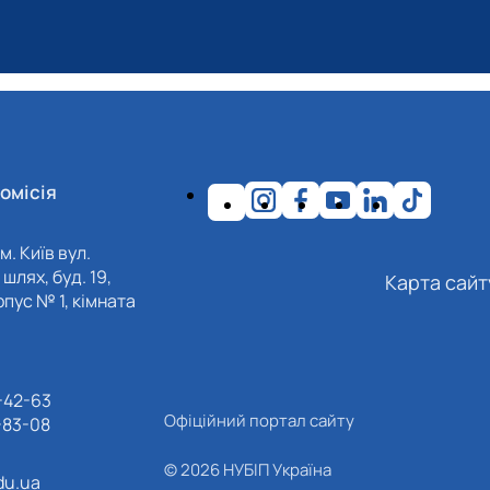
омісія
м. Київ вул.
шлях, буд. 19,
Карта сайт
пус № 1, кімната
-42-63
Офіційний портал сайту
-83-08
© 2026 НУБІП Україна
du.ua