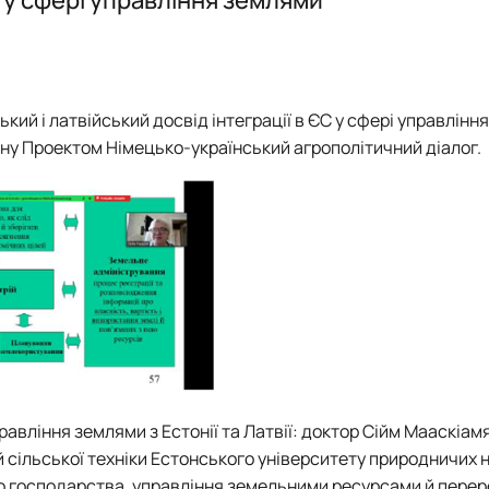
кий і латвійський досвід інтеграції в ЄС у сфері управління
ану Проектом Німецько-український агрополітичний діалог.
равління землями з Естонії та Латвії: доктор Сійм Мааскіам
й сільської техніки Естонського університету природничих 
о господарства, управління земельними ресурсами й пере