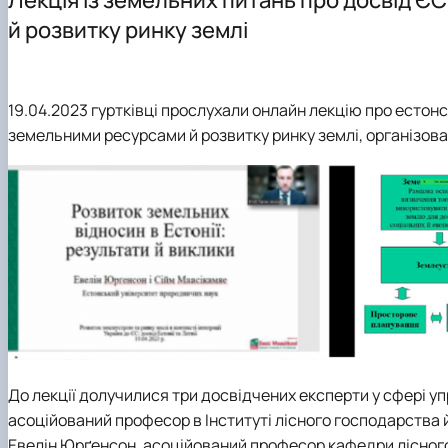
Наукова робота студентів
й розвитку ринку землі
19.04.2023 гуртківці прослухали онлайн лекцію про естонсь
земельними ресурсами й розвитку ринку землі, організов
До лекції долучилися три досвідчених експерти у сфері уп
асоційований професор в Інституті лісного господарства 
Евелін Юрґенсон, асоційований професор кафедри лісног