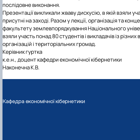
послідовне виконання.
Презентації викликали жваву дискусію, в якій взяли уч
присутні на заході. Разом у лекції, організація та к
факультету землевпорядкування Національного універ
взяли участь понад 80 студентів і викладачів із різни
організацій і територіальних громад.
Керівник гуртка
к.е.н., доцент кафедри економічної кібернетики
Наконечна К.В.
Кафедра економічної кібернетики