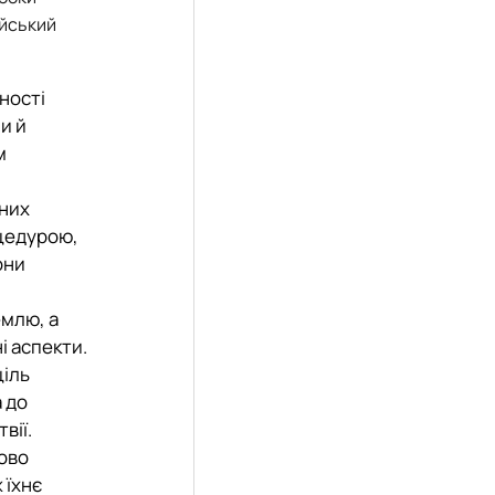
ійський
ності
и й
м
чних
оцедурою,
они
емлю, а
і аспекти.
ціль
 до
вії.
ково
 їхнє