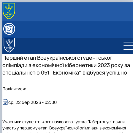
ПРО КАФЕДРУ
Історія кафедри
СКЛАД КАФЕДРИ
Видатні випускники
Співробітники кафедри
ОСВІТНЯ ДІЯЛЬНІСТЬ
«Хто є хто» з кібернетиків в НУБіП України
Робочі програми
НАУКОВА ДІЯЛЬНІСТЬ
Освітні програми
Гурток Кібертонус
МІЖНАРОДНА ДІЯЛЬНІСТЬ
Перший етап Всеукраїнської студентської
Освітні програми
Аспірантура
НАШІ ОСВІТНІ ПРОГРАМИ
олімпіади з економічної кібернетики 2023 року за
Обговорення освітніх програм
Наукова робота студентів
Освітня програма "Економічна кібернетика"
АБІТУРІЄНТУ
спеціальністю 051 "Економіка" відбувся успішно
Освітня програма "Цифрова економіка"
Абітурієнту
Інформативний гайд освітніми програмами
кафедри
Поділитися:
ср, 22 бер 2023 - 02:00
Учасники студентського наукового гуртка "Кібертонус" взяли
участь у першому етапі Всеукраїнської олімпіади з економічної