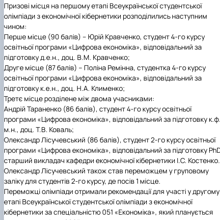
Призові місця на першому етапі Всеукраїнської студентської
олімпіади з економічної кібернетики розподілились наступним
чином:
Перше місце (90 балів) – Юрій Кравченко, студент 4-го курсу
освітньої програми «Цифрова економіка», відповідальний за
підготовку д.е.н., доц. В.М. Кравченко;
Друге місце (87 балів) – Поліна Ремінна, студентка 4-го курсу
освітньої програми «Цифрова економіка», відповідальний за
підготовку к.е.н., доц. Н.А. Клименко;
Третє місце розділене між двома учасниками:
Андрій Тараненко (86 балів), студент 4-го курсу освітньої
програми «Цифрова економіка», відповідальний за підготовку к.ф
м.н., доц. Т.В. Коваль;
Олександр Лісучевський (86 балів), студент 2-го курсу освітньої
програми «Цифрова економіка», відповідальний за підготовку PhD
старший викладач кафедри економічної кібернетики І.С. Костенко.
Олександр Лісучевський також став переможцем у груповому
заліку для студентів 2-го курсу, де посів 1 місце.
Переможці олімпіади отримали рекомендації для участі у другому
етапі Всеукраїнської студентської олімпіади з економічної
кібернетики за спеціальністю 051 «Економіка», який планується