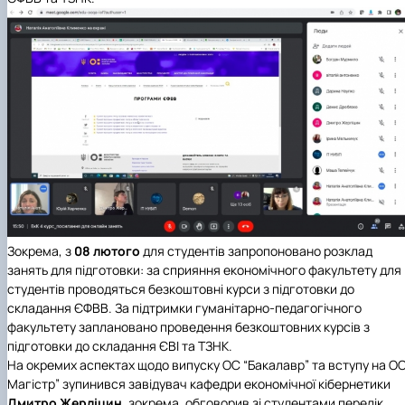
Зокрема, з
08 лютого
для студентів запропоновано розклад
занять для підготовки: за сприяння економічного факультету для
студентів проводяться безкоштовні курси з підготовки до
складання ЄФВВ. За підтримки гуманітарно-педагогічного
факультету заплановано проведення безкоштовних курсів з
підготовки до складання ЄВІ та ТЗНК.
На окремих аспектах щодо випуску ОС “Бакалавр” та вступу на ОС
Магістр” зупинився завідувач кафедри економічної кібернетики
Дмитро Жерліцин
, зокрема, обговорив зі студентами перелік