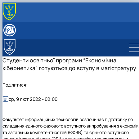
ПРО КАФЕДРУ
Історія кафедри
СКЛАД КАФЕДРИ
Видатні випускники
Співробітники кафедри
ОСВІТНЯ ДІЯЛЬНІСТЬ
«Хто є хто» з кібернетиків в НУБіП України
Робочі програми
НАУКОВА ДІЯЛЬНІСТЬ
Освітні програми
Гурток Кібертонус
МІЖНАРОДНА ДІЯЛЬНІСТЬ
Студенти освітньої програми “Економічна
Освітні програми
Аспірантура
НАШІ ОСВІТНІ ПРОГРАМИ
кібернетика” готуються до вступу в магістратуру
Обговорення освітніх програм
Наукова робота студентів
Освітня програма "Економічна кібернетика"
АБІТУРІЄНТУ
Освітня програма "Цифрова економіка"
Абітурієнту
Інформативний гайд освітніми програмами
Поділитися:
кафедри
ср, 9 лют 2022 - 02:00
Факультет інформаційних технологій розпочинає підготовку до
складання єдиного фахового вступного випробування з економік
та загальних компетентностей (ЄФВВ) та єдиного вступного
іспиту з іноземної мови (ЄВІ) за технологіями та програмами