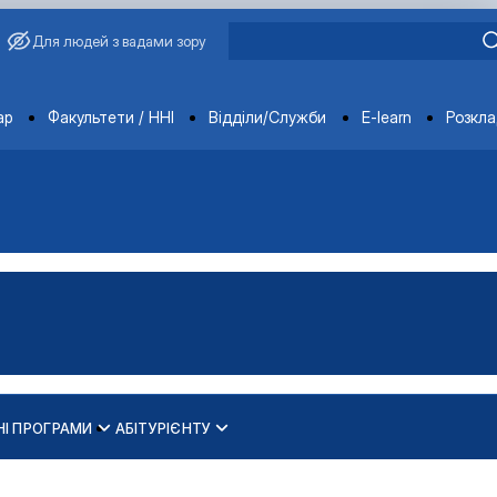
Для людей з вадами зору
ments
ар
Факультети / ННІ
Відділи/Служби
E-learn
Розкл
НІ ПРОГРАМИ
АБІТУРІЄНТУ