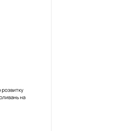
о розвитку
коливань на