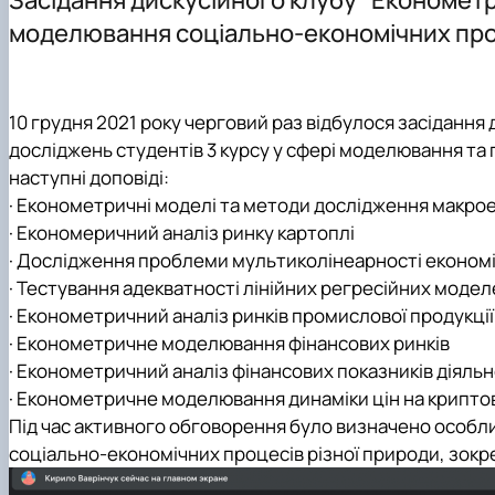
Наукова робота студентів
моделювання соціально-економічних про
10 грудня 2021 року черговий раз відбулося засідання
досліджень студентів 3 курсу у сфері моделювання т
наступні доповіді:
· Економетричні моделі та методи дослідження макро
· Економеричний аналіз ринку картоплі
· Дослідження проблеми мультиколінеарності економі
· Тестування адекватності лінійних регресійних моде
· Економетричний аналіз ринків промислової продукції
· Економетричне моделювання фінансових ринків
· Економетричний аналіз фінансових показників діяль
· Економетричне моделювання динаміки цін на крипт
Під час активного обговорення було визначено особл
соціально-економічних процесів різної природи, зокр