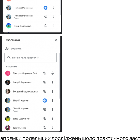
 напрямки подальших досліджень щодо практичного зас