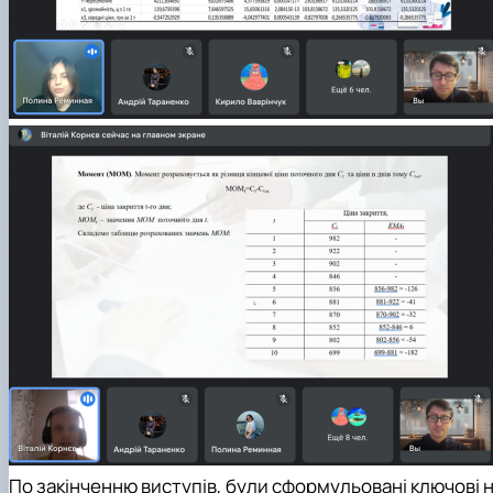
По закінченню виступів, були сформульовані ключові