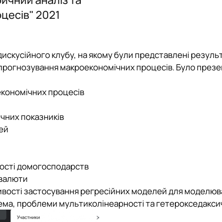
цесів" 2021
 дискусійного клубу, на якому були представлені резуль
а прогнозування макроекономічних процесів. Було през
економічних процесів
чних показників
лей
ності домогосподарств
овалюти
ивості застосування регресійних моделей для моделю
ема, проблеми мультиколінеарності та гетерокседакси