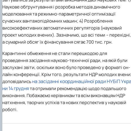
Наукове обґрунтування і розробка методів динамічного
моделювання та режимно-параметричної оптимізації
сучасних вантажопідйомних машин; 4)
Розроблення
високоефективних автоматичних регуляторів (науковий
проект молодих вчених). Зазначимо, що всі теми – перехідні,
а сумарний обсяг їх фінансування сягає 700 тис. грн.
Карантинні обмеження не стали перешкодою для
проведення засідання науково-технічної ради, на якій були
заслухані звіти, оскільки воно було проведено у форматі он-
лайн конференції. Крім того, результати НДР молодих вчени
на засіданні координаційної ради НУБіП Укра
доповідались
ни 14 грудня
та отримали рекомендацію щодо подальшого
виконання. Побажаємо керівникам та всім виконавцям НДР
натхнення, творчих успіхів та нових перспектив у науковій
роботі.