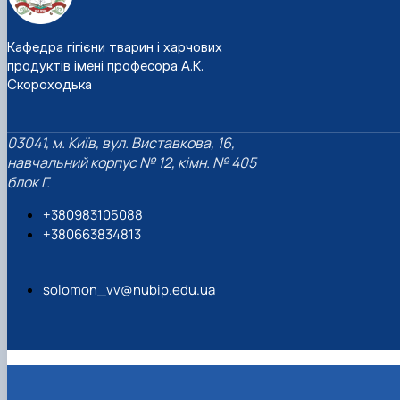
Кафедра гігієни тварин і харчових
продуктів імені професора А.К.
Скороходька
03041, м. Київ, вул. Виставкова, 16,
навчальний корпус № 12, кімн. № 405
блок Г.
+380983105088
+380663834813
solomon_vv@nubip.edu.ua