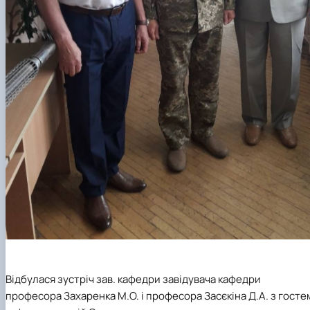
Відбулася зустріч зав. кафедри завідувача кафедри
професора Захаренка М.О. і професора Засєкіна Д.А. з госте