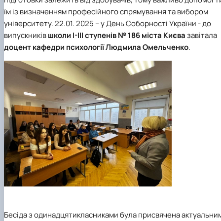
їм із визначенням професійного спрямування та вибором
університету. 22.01. 2025 – у День Соборності України - до
випускників
школи І-ІІІ ступенів № 186 міста Києва
завітала
доцент кафедри психології Людмила Омельченко
.
Бесіда з одинадцятикласниками була присвячена актуальни