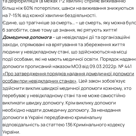
та дефібриляція (в межах 1-2 хвилин) сприяє виживанню
більш ніж 60% потерпілих, шанси на виживання знижуються
на 7-15% від кожної хвилини бездіяльності.
Єдине, що трагічніше за смерть… – це смерть, яку можна бул
б запобігти, саме тому це знання, які рятують життя!
Домедична допомога
– це невідкладні дії та організаційні
заходи, спрямовані на врятування та збереження життя
людини у невідкладному стані, що здійснюються на місці
події особами, які не мають медичної освіти. Порядок наданн
допомоги прописаний наказом МОЗ від 09.03.2022р. № 441
«Про затвердження порядків надання домедичної допомоги
особам при невідкладних станах»
. Цей закон зобов’язує
здійснити виклик швидкої медичної допомоги кожному, хто
перебуває у невідкладному стані та не може самостійно
викликати швидку допомогу. Крім виклику допомоги
необхідно надати домедичну допомогу. За ненадання
допомоги в Україні передбачено кримінальну
відповідальність за статтею 136 Кримінального кодексу
України.