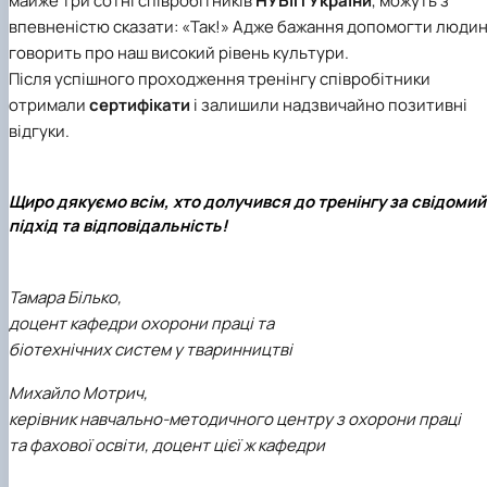
майже три сотні співробітників
НУБіП України
, можуть з
впевненістю сказати: «Так!» Адже бажання допомогти людин
говорить про наш високий рівень культури.
Після успішного проходження тренінгу співробітники
отримали
сертифікати
і залишили надзвичайно позитивні
відгуки.
Щиро дякуємо всім, хто долучився до тренінгу за свідомий
підхід та відповідальність!
Тамара Білько,
доцент кафедри охорони праці та
біотехнічних систем у тваринництві
Михайло Мотрич,
керівник навчально-методичного центру з охорони праці
та фахової освіти, доцент цієї ж кафедри