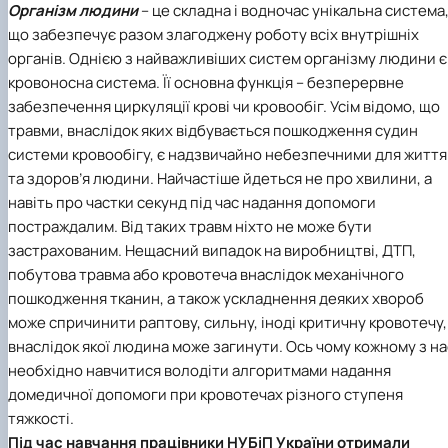
Організм людини
– це складна і водночас унікальна система
що забезпечує разом злагоджену роботу всіх внутрішніх
органів. Однією з найважливіших систем організму людини є
кровоносна система. Її основна функція – безперервне
забезпечення циркуляції крові чи кровообіг. Усім відомо, що
травми, внаслідок яких відбувається пошкодження судин
системи кровообігу, є надзвичайно небезпечними для життя
та здоров’я людини. Найчастіше йдеться не про хвилини, а
навіть про частки секунд під час надання допомоги
постраждалим. Від таких травм ніхто не може бути
застрахованим. Нещасний випадок на виробництві, ДТП,
побутова травма або кровотеча внаслідок механічного
пошкодження тканин, а також ускладнення деяких хвороб
може спричинити раптову, сильну, іноді критичну кровотечу,
внаслідок якої людина може загинути. Ось чому кожному з на
необхідно навчитися володіти алгоритмами надання
домедичної допомоги при кровотечах різного ступеня
тяжкості.
Під час навчання працівники
НУБіП України
отримали