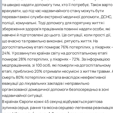
та швидко надати допомогу тим, хто її потребує. Також варто
врахувати, що під час надзвичайного стану можуть бути
перевантажені служби екстреної медичної допомоги, ДСНС,
поліції, комунальні. Тоді допомогу для порятунку життя і
збереження здоров’я працівників повинні надати особи, які
навчені й підготовлені до цього. Це ситуації, коли прості дії,
що вчасно та правильно виконані, рятують життя. На
догоспітальному етапі помирає 76% потерпілих, у лікарнях 
24%. У розвинутих країнах світу на догоспітальному етапі
помирає 28% потерпілих, у лікарнях – 72%. За інформацією
медпрацівників, зі 100 осіб, які померли на догоспітальному
етапі, приблизно 20% отримали несумісні з життям травми. 
смерть 80% потерпілих настала внаслідок неефективної
евакуації до лікувальних закладів і неправильно
організованої домедичної допомоги безпосередньо в зоні
надзвичайної ситуації.
В країнах Європи кожні 45 секунд відбувається раптова
зупинка серця, рання та якісна серцево-легенева реанімація