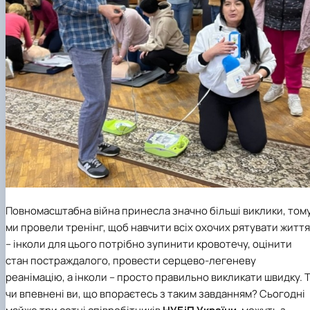
Повномасштабна війна принесла значно більші виклики, том
ми провели тренінг, щоб навчити всіх охочих рятувати життя
– інколи для цього потрібно зупинити кровотечу, оцінити
стан постраждалого, провести серцево-легеневу
реанімацію, а інколи – просто правильно викликати швидку. 
чи впевнені ви, що впораєтесь з таким завданням? Сьогодні