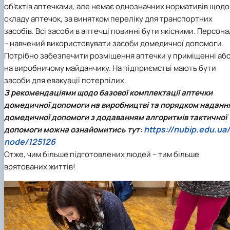
об’єктів аптечками, але немає однозначних нормативів щодо
складу аптечок, за винятком переліку для транспортних
засобів. Всі засоби в аптечці повинні бути якісними. Персона
– навчений використовувати засоби домедичної допомоги.
Потрібно забезпечити розміщення аптечки у приміщенні аб
на виробничому майданчику. На підприємстві мають бути
засоби для евакуації потерпілих.
З рекомендаціями щодо базової комплектації аптечки
домедичної допомоги на виробництві та порядком наданн
домедичної допомоги з додаванням алгоритмів тактичної
https://nubip.edu.ua/
допомоги можна ознайомитись тут:
node/125126
Отже, чим більше підготовлених людей – тим більше
врятованих життів!