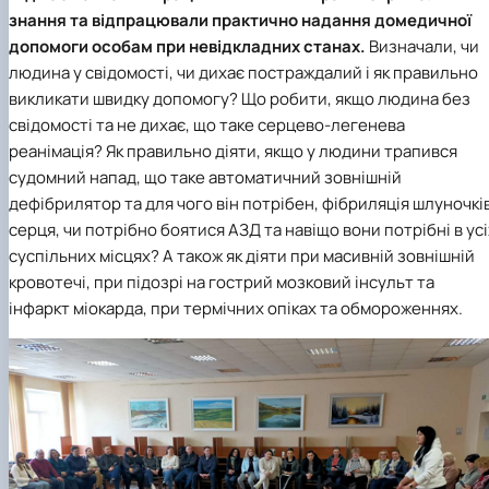
знання та відпрацювали практично надання домедичної
допомоги особам при невідкладних станах.
Визначали, чи
людина у свідомості, чи дихає постраждалий і як правильно
викликати швидку допомогу? Що робити, якщо людина без
свідомості та не дихає, що таке серцево-легенева
реанімація? Як правильно діяти, якщо у людини трапився
судомний напад, що таке автоматичний зовнішній
дефібрилятор та для чого він потрібен, фібриляція шлуночкі
серця, чи потрібно боятися АЗД та навіщо вони потрібні в усі
суспільних місцях? А також як діяти при масивній зовнішній
кровотечі, при підозрі на гострий мозковий інсульт та
інфаркт міокарда, при термічних опіках та обмороженнях.