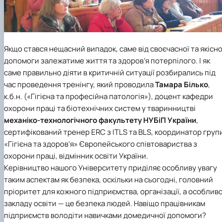
Якщо стався нещасний випадок, саме від своєчасної та якісно
допомоги залежатиме життя та здоров’я потерпілого. І як
саме правильно діяти в критичній ситуації розбирались під
час проведення тренінгу, який проводила
Тамара Білько
,
к.б.н. («Гігієна та професійна патологія»), доцент кафедри
охорони праці та біотехнічних систем у тваринництві
механіко-технологічного факультету
НУБіП України
,
сертифікований тренер ERC з ITLS та BLS, координатор груп
«Гігієна та здоров’я» Європейського співтовариства з
охорони праці, відмінник освіти України.
Керівництво нашого Університету приділяє особливу увагу
таким аспектам як безпека, оскільки на сьогодні, головний
пріоритет для кожного підприємства, організації, а особлив
закладу освіти — це безпека людей. Навіщо працівникам
підприємств володіти навичками домедичної допомоги?