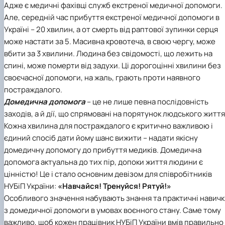
Адже є медичні фахівці служб екстреної медичної допомоги.
Але, середній час прибуття екстреної медичної допомоги в
Україні – 20 хвилин, а от смерть від раптової зупинки серця
може настати за 5. Масивна кровотеча, в свою чергу, може
вбити за 3 хвилини. Людина без свідомості, що лежить на
спині, може померти від задухи. Ці дорогоцінні хвилини без
своєчасної допомоги, на жаль, грають проти наявного
постраждалого.
Домедична допомога
– це не лише певна послідовність
заходів, а й дії, що спрямовані на порятунок людського життя
Кожна хвилина для постраждалого є критично важливою і
єдиний спосіб дати йому шанс вижити – надати якісну
домедичну допомогу до прибуття медиків. Домедична
допомога актуальна до тих пір, допоки життя людини є
цінністю! Це і стало основним девізом для співробітників
НУБіП України:
«Навчайся! Тренуйся! Рятуй!»
Особливого значення набувають знання та практичні навич
з домедичної допомоги в умовах воєнного стану. Саме тому
важливо, щоб кожен працівник НУБіП України вмів правильно