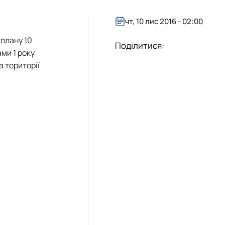
чт, 10 лис 2016 - 02:00
о плану
10
ї тваринництва»
Поділитися:
ми 1 року
 території