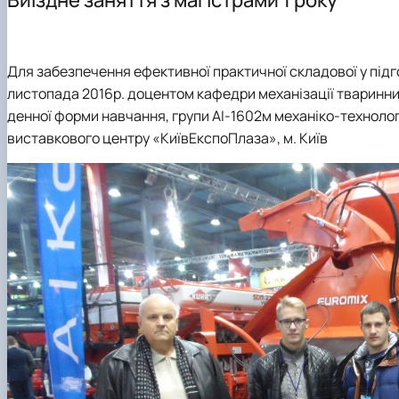
Для забезпечення ефективної практичної складової у підг
листопада 2016р. доцентом кафедри механізації тваринниц
денної форми навчання, групи
АІ-1602м
механіко-технолог
виставкового центру «КиївЕкспоПлаза», м. Київ