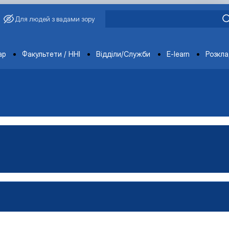
Для людей з вадами зору
ments
ар
Факультети / ННІ
Відділи/Служби
E-learn
Розкл