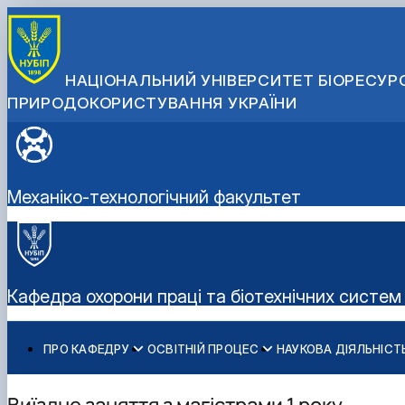
НАЦІОНАЛЬНИЙ УНІВЕРСИТЕТ БІОРЕСУРС
ПРИРОДОКОРИСТУВАННЯ УКРАЇНИ
Механіко-технологічний факультет
Кафедра охорони праці та біотехнічних систем
ПРО КАФЕДРУ
ОСВІТНІЙ ПРОЦЕС
НАУКОВА ДІЯЛЬНІСТ
Історія кафедри
Навчальна робота
Наукова тематика
Навчально-наукові лабораторії
Робочі програми навчальних дисциплін
Студентські наукові гуртки
Виїздне заняття з магістрами 1 року