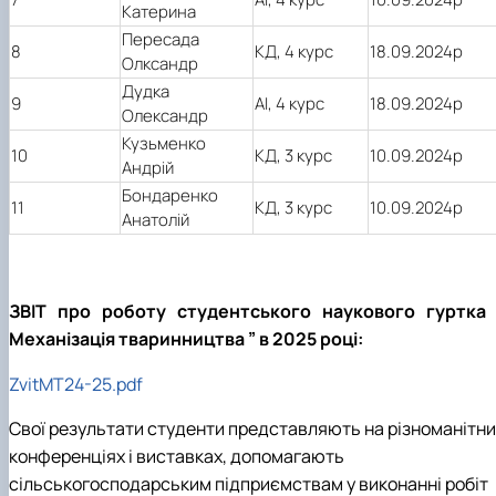
Катерина
Пересада
8
КД, 4 курс
18.09.2024р
Олксандр
Дудка
9
АІ, 4 курс
18.09.2024р
Олександр
Кузьменко
10
КД, 3 курс
10.09.2024р
Андрій
Бондаренко
11
КД, 3 курс
10.09.2024р
Анатолій
ЗВІТ про роботу студентського наукового гуртка 
Механізація тваринництва ” в 2025 році:
ZvitMT24-25.pdf
Свої результати студенти представляють на різноманітни
конференціях і виставках, допомагають
сільськогосподарським підприємствам у виконанні робіт