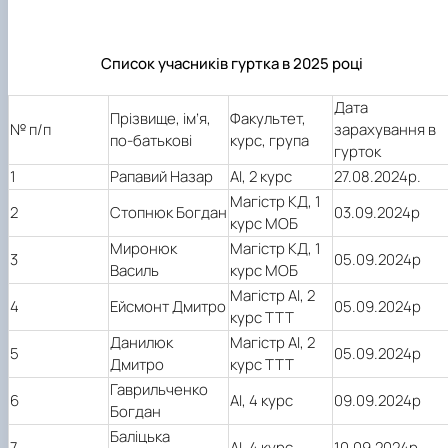
Список учасників гуртка в 2025 році
Дата
Прізвище, ім’я,
Факультет,
№ п/п
зарахування в
по-батькові
курс, група
гурток
1
Рапавий Назар
АІ, 2 курс
27.08.2024р.
Магістр КД, 1
2
Стопнюк Богдан
03.09.2024р
курс МОБ
Миронюк
Магістр КД, 1
3
05.09.2024р
Василь
курс МОБ
Магістр АІ, 2
4
Ейсмонт Дмитро
05.09.2024р
курс ТТТ
Данилюк
Магістр АІ, 2
5
05.09.2024р
Дмитро
курс ТТТ
Гаврильченко
6
АІ, 4 курс
09.09.2024р
Богдан
Баліцька
7
АІ, 4 курс
10.09.2024р