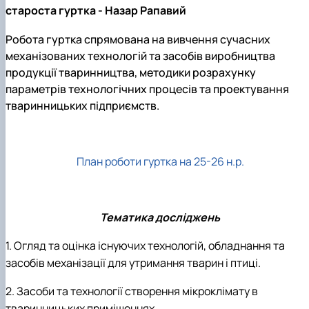
Науковий гурток «Охорона праці в харчових
староста гуртка - Назар Рапавий
технологіях»
Робота гуртка спрямована на вивчення сучасних
механізованих технологій та засобів виробництва
продукції тваринництва, методики розрахунку
параметрів технологічних процесів та проектування
тваринницьких підприємств.
План роботи гуртка на 25-26 н.р.
Тематика досліджень
1. Огляд та оцінка існуючих технологій, обладнання та
засобів механізації для утримання тварин і птиці.
2. Засоби та технології створення мікроклімату в
тваринницьких приміщеннях.