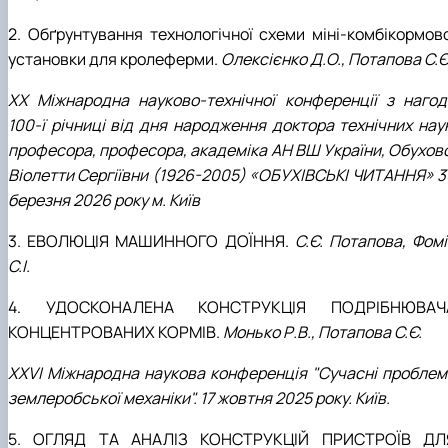
2. Обґрунтування технологічної схеми міні-комбікормово
установки для кролеферми.
Олексієнко Д.О.,
Потапова С.Є
XХ Міжнародна науково-технічної конференції з нагод
100-ї річниці від дня народження доктора технічних наук
професора, професора,
академіка АН ВШ України, Обухово
Віолетти Сергіївни (1926-2005) «ОБУХІВСЬКІ ЧИТАННЯ» 3
березня 2026 року м. Київ
3. ЕВОЛЮЦІЯ МАШИННОГО ДОЇННЯ.
С.Є. Потапова, Фомі
С.І.
4. УДОСКОНАЛЕНА КОНСТРУКЦІЯ ПОДРІБНЮВАЧ
КОНЦЕНТРОВАНИХ КОРМІВ.
Монько Р.В., Потапова С.Є.
XХVІ Міжнародна наукова конференція "Сучасні проблем
землеробської механіки". 17 жовтня 2025 року. Київ.
5. ОГЛЯД ТА АНАЛІЗ КОНСТРУКЦІЙ ПРИСТРОЇВ ДЛ