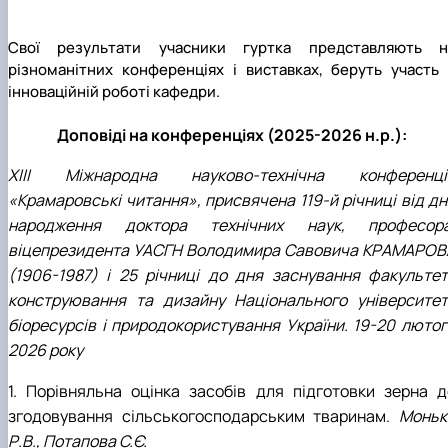
Свої результати учасники гуртка представляють н
різноманітних конференціях і виставках, беруть участь 
інноваційній роботі кафедри.
Доповіді на конференціях (2025-2026 н.р.):
XIII Міжнародна науково-технічна конференці
«Крамаровські читання», присвячена 119-й річниці від дн
народження доктора технічних наук, професора
віцепрезидента УАСГН Володимира Савовича КРАМАРОВ
(1906-1987) і 25 річниці до дня заснування факультет
конструювання та дизайну Національного університет
біоресурсів і природокористування України
. 19-20 люто
2026 року
1. Порівняльна оцінка засобів для підготовки зерна д
згодовування сільськогосподарським тваринам.
Моньк
Р.В., Потапова С.Є.