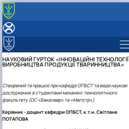
ПРО КАФЕДРУ
Історія кафедри
ОСВІТНІЙ ПРОЦЕС
Навчально-наукові лабораторії
Історія кафедри охорони праці
Навчальна робота
НАУКОВА ДІЯЛЬНІСТЬ
Історія кафедри механізації тваринництва
Робочі програми навчальних дисциплін
Наукова тематика
2025
Студентські наукові гуртки
НАУКОВИЙ ГУРТОК «ІННОВАЦІЙНІ ТЕХНОЛОГІЇ
2026
Науковий гурток «Охорона праці в АПК»
ВИРОБНИЦТВА ПРОДУКЦІЇ ТВАРИННИЦТВА»
Науковий гурток «Інженерія біоенергетики»
Науковий гурток «Інженерія та охорона прац
біоенергетиці»
Науковий гурток «Біотехнічні системи»
Створений та працює при кафедрі ОПБСТ та веде наукові
Науковий гурток «Машиновикористання у
дослідження зі студентами механіко-технологічного
тваринництві»
факультету (ОС «Бакалавр» та «Магістр»)
Науковий гурток «Інноваційні технології
виробництва продукції тваринництва»
Керівник - доцент кафедри ОПБСТ, к.т.н. Світлана
Науковий гурток «Монтажник»
ПОТАПОВА
Науковий гурток «Механізація
тваринництва»