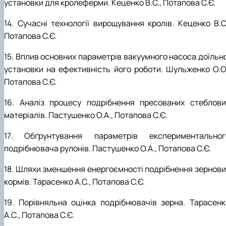
установки для кролеферми. Кеценко В.С., Потапова С.Є.
14. Сучасні технології вирощування кролів. Кеценко В.С.
Потапова С.Є.
15. Вплив основних параметрів вакуумного насоса доїльно
установки на ефективність його роботи. Шульженко О.О.
Потапова С.Є.
16. Аналіз процесу подрібнення пресованих стеблови
матеріалів. Пастушенко О.А., Потапова С.Є.
17. Обґрунтування параметрів експериментальног
подрібнювача рулонів. Пастушенко О.А., Потапова С.Є.
18. Шляхи зменшення енергоємності подрібнення зернови
кормів. Тарасенко А.С., Потапова С.Є.
19. Порівняльна оцінка подрібнювачів зерна. Тарасенк
А.С., Потапова С.Є.