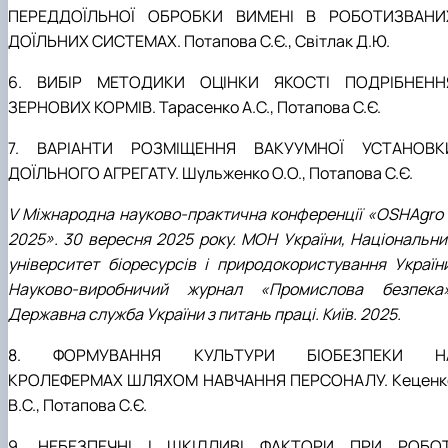
ПЕРЕДДОЇЛЬНОЇ ОБРОБКИ ВИМЕНІ В РОБОТИЗВАНИ
ДОЇЛЬНИХ СИСТЕМАХ. Потапова С.Є., Світлак Д.Ю.
6. ВИБІР МЕТОДИКИ ОЦІНКИ ЯКОСТІ ПОДРІБНЕНН
ЗЕРНОВИХ КОРМІВ. Тарасенко А.С., Потапова С.Є.
7. ВАРІАНТИ РОЗМІЩЕННЯ ВАКУУМНОЇ УСТАНОВК
ДОЇЛЬНОГО АГРЕГАТУ. Шульженко О.О., Потапова С.Є.
V Міжнародна науково-практична конференції «OSHAgro 
2025». 30 вересня 2025 року. МОН України, Національни
університет біоресурсів і природокористування України
Науково-виробничий журнал «Промислова безпека»
Державна служба України з питань праці. Київ. 2025.
8. ФОРМУВАННЯ КУЛЬТУРИ БІОБЕЗПЕКИ Н
КРОЛЕФЕРМАХ ШЛЯХОМ НАВЧАННЯ ПЕРСОНАЛУ. Кеценк
В.С., Потапова С.Є.
9. НЕБЕЗПЕЧНІ І ШКІДЛИВІ ФАКТОРИ ПРИ РОБОТ