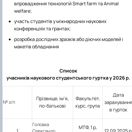
впровадження технологій Smart farm та Animal
welfare;
участь студентів у міжнародних наукових
конференціях та грантах;
розробка дослідних зразків або діючих моделей і
макетів обладнання
Список
учасників наукового студентського гуртка у 2026 р.
Дата
Прізвище, ім’я,
Факультет,
№ з/п
зарахуванн
по-батькові
курс, група
в гурток
Головка
МТФ, 1 р,
1
12.09.2025 р
Олександр