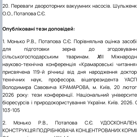
20. Переваги двороторних вакуумних насосів. Шульженк
О.О., Потапова С.Є.
Опубліковані тези доповідей:
1. Монько Р.В., Потапова С.Є. Порівняльна оцінка засобі
для підготовки зерна до згодовуванн
сільськогосподарським тваринам.
X
III Міжнародн
науково-технічна конференція «Крамаровські читання»
присвячена 119-й річниці від дня народження доктор
технічних наук, професора, віцепрезидента УАСГ
Володимира Савовича КРАМАРОВА, м. Київ, 20 лютог
2026 року: тези конференції. Національний університе
біоресурсів і природокористування України. Київ. 2026. 
103-105
2. Монько Р.В., Потапова С.Є. УДОСКОНАЛЕН
КОНСТРУКЦІЯ ПОДРІБНЮВАЧА КОНЦЕНТРОВАНИХ КОРМІ