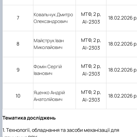
МТФ, 2 р,
Ковальчук Дмитро
7
18.02.2026 р
Олександрович
АІ-2303
МТФ, 2 р,
Майструк Іван
8
18.02.2026 р
Миколайович
АІ-2303
МТФ, 2 р,
Фомін Сергій
9
18.02.2026 р
Іванович
АІ-2303
МТФ, 2 р,
Яценко Андрій
10
18.02.2026 р
Анатолійович
АІ-2303
Тематика досліджень
1. Технології, обладнання та засоби механізації для