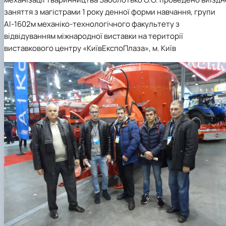
Науковий гурток «Охорона праці в харчових
заняття з магістрами 1 року денної форми навчання, групи
технологіях»
АІ-1602м
механіко-технологічного факультету з
відвідуванням міжнародної виставки на території
виставкового центру «КиївЕкспоПлаза», м. Київ