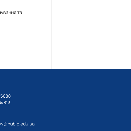
нування та
05088
34813
vv@nubip.edu.ua