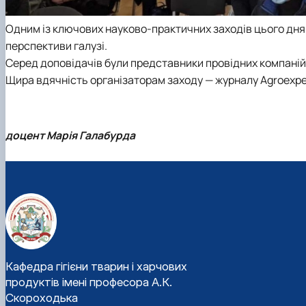
Одним із ключових науково-практичних заходів цього дня 
перспективи галузі.
Серед доповідачів були представники провідних компаній 
Щира вдячність організаторам заходу — журналу Agroexpert
доцент Марія Галабурда
Кафедра гігієни тварин і харчових
продуктів імені професора А.К.
Скороходька