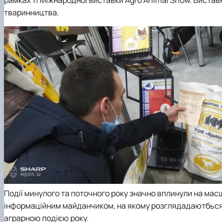
тваринництва.
Події минулого та поточного року значно вплинули на мас
інформаційним майданчиком, на якому розглядадаютбься а
аграрною подією року.