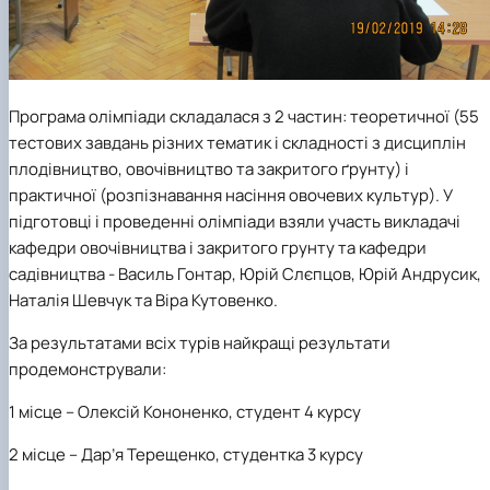
Програма олімпіади складалася з 2 частин: теоретичної (55
тестових завдань різних тематик і складності з дисциплін
плодівництво, овочівництво та закритого ґрунту) і
практичної (розпізнавання насіння овочевих культур). У
підготовці і проведенні олімпіади взяли участь викладачі
кафедри овочівництва і закритого грунту та кафедри
садівництва - Василь Гонтар, Юрій Слєпцов, Юрій Андрусик,
Наталія Шевчук та Віра Кутовенко.
За результатами всіх турів найкращі результати
продемонстрували:
1 місце
– Олексій Кононенко, студент 4 курсу
2 місце
– Дар’я Терещенко, студентка 3 курсу