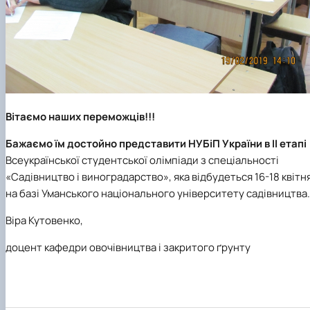
Вітаємо наших переможців!!!
Бажаємо їм достойно представити
НУБіП України
в
ІІ етапі
Всеукраїнської студентської олімпіади з
спеціальності
«Садівництво і виноградарство»
,
яка відбудеться 16-18 квітн
на базі Уманського національного університету садівництва.
Віра Кутовенко,
доцент кафедри овочівництва і закритого ґрунту