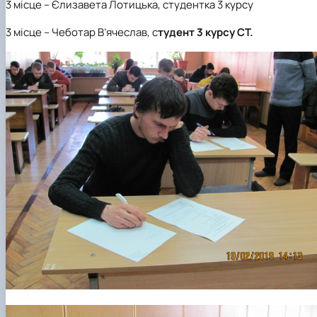
3 місце
– Єлизавета Лотицька, студентка 3 курсу
3 місце
– Чеботар В’ячеслав, с
тудент 3 курсу СТ.