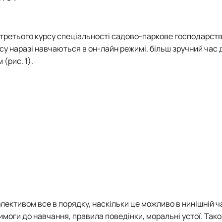
PhD
Природа та Мистецтво
Фітодизайн та сучасна флористика
упі третього курсу спеціальності садово-паркове господарст
у наразі навчаються в он-лайн режимі, більш зручний час д
(рис. 1).
олективом все в порядку, наскільки це можливо в нинішній ч
имоги до навчання, правила поведінки, моральні устої. Так