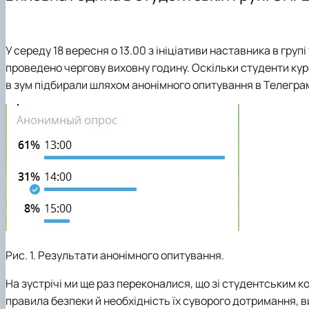
Лабораторії
Приймальна комісія
Матеріальне забезпечення
Конференції
Співпраця
Олімпіади університету
Інфраструктура
Наукові гуртки
Наші випускники
Результати
У середу 18 вересня о 13.00 з ініціативи наставника в гр
проведено чергову виховну годину. Оскільки студенти курс
в зум підбирали шляхом анонімного опитування в Телеграм 
Рис. 1. Результати анонімного опитування.
На зустрічі ми ще раз переконалися, що зі студентським к
правила безпеки й необхідність їх суворого дотримання, в