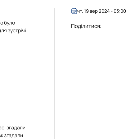
чт, 19 вер 2024 - 03:00
во було
Поділитися:
ля зустрічі
ас, згадали
ож згадали