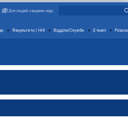
Для людей з вадами зору
ments
ар
Факультети / ННІ
Відділи/Служби
E-learn
Розкл
во