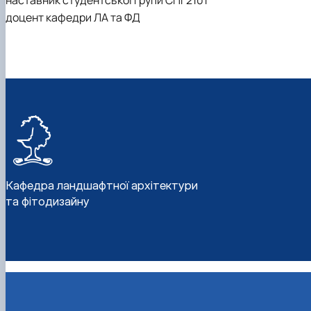
наставник студентської групи СПГ2101
доцент кафедри ЛА та ФД
Кафедра ландшафтної архітектури
та фітодизайну