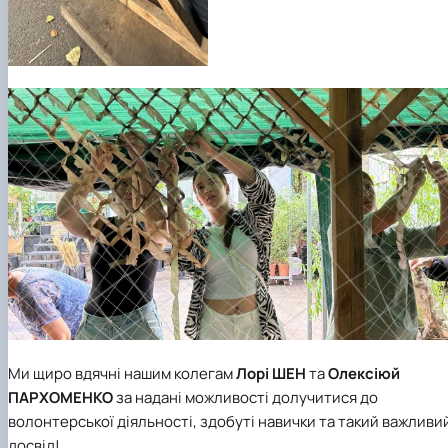
Ми щиро вдячні нашим колегам
Лорі ШЕН
та
Олексіюй
ПАРХОМЕНКО
за надані можливості долучитися до
волонтерської діяльності, здобуті навички та такий важливи
досвід!