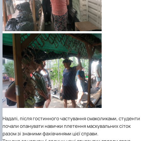
Надалі, після гостинного частування смаколиками, студенти
почали опанувати навички плетення маскувальних сіток
разом зі знаними фахівчинями цієї справи.