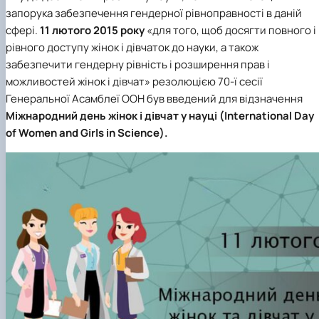
клуб»
запорука забезпечення гендерної рівноправності в даній
Науковий гурток «Філософські проблеми
сфері.
11 лютого 2015 року
«для того, щоб досягти повного і
міжособистісної та міжгрупової комунікаці…
рівного доступу жінок і дівчаток до науки, а також
Науковий гурток «Історія держави і права
забезпечити гендерну рівність і розширення прав і
України»
можливостей жінок і дівчат» резолюцією 70-ї сесії
Генеральної Асамблеї ООН був введений для відзначення
Міжнародний день жінок і дівчат у науці (International Day
of Women and Girls in Science).