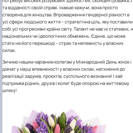
потребує високих розумових здібностей, сконцентрованост
та відданості своїй справі. Інакше кажучи, вона просто
створена для жіноцтва. Впровадження гендерної рівності в
усі сфери людського життя – стратегічна ціль, яку поставили
собі усі прогресивні країни світу. Талант не має ні статевих, н
національних чи ідеологічних обмежень. Єдине, що може
стати на його перешкоді – страх та непевність у власних
силах.
Зичимо нашим чарівним колегам у Міжнародний День жінок і
дівчат у науці впевненості у власних силах, натхнення до
реалізації задумів, проєктів, суспільного визнання! І хай
підтримка рідних, друзів і колег буде опорою на життєвому
шляху!