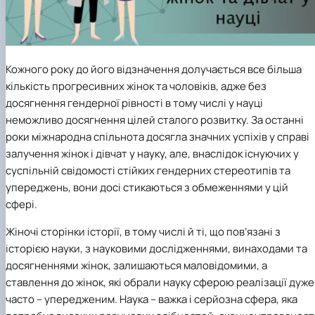
Кожного року до його відзначення долучається все більша
кількість прогресивних жінок та чоловіків, адже без
досягнення гендерної рівності в тому числі у науці
неможливо досягнення цілей сталого розвитку. За останні
роки міжнародна спільнота досягла значних успіхів у справі
залучення жінок і дівчат у науку, але, внаслідок існуючих у
суспільній свідомості стійких гендерних стереотипів та
упереджень, вони досі стикаються з обмеженнями у цій
сфері.
Жіночі сторінки історії, в тому числі й ті, що пов’язані з
історією науки, з науковими дослідженнями, винаходами та
досягненнями жінок, залишаються маловідомими, а
ставлення до жінок, які обрали науку сферою реалізації дуже
часто – упередженим. Наука – важка і серйозна сфера, яка