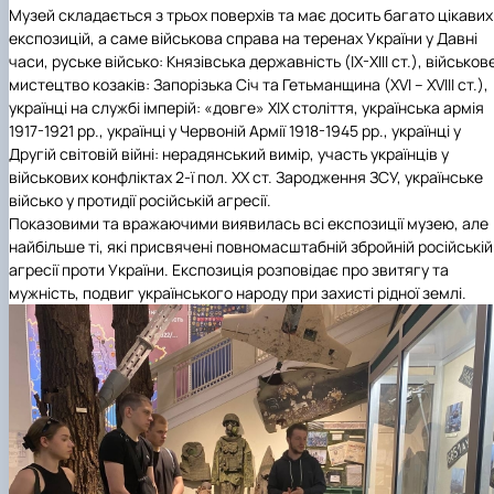
Музей складається з трьох поверхів та має досить багато цікавих
експозицій, а саме військова справа на теренах України у Давні
часи, руське військо: Князівська державність (ІХ-ХІІІ ст.), військов
мистецтво козаків: Запорізька Січ та Гетьманщина (XVI – XVIIІ ст.),
українці на службі імперій: «довге» ХІХ століття, українська армія
1917-1921 рр., українці у Червоній Армії 1918-1945 рр., українці у
Другій світовій війні: нерадянський вимір, участь українців у
військових конфліктах 2-ї пол. ХХ ст. Зародження ЗСУ, українське
військо у протидії російській агресії.
Показовими та вражаючими виявилась всі експозиції музею, але
найбільше ті, які присвячені повномасштабній збройній російській
агресії проти України. Експозиція розповідає про звитягу та
мужність, подвиг українського народу при захисті рідної землі.