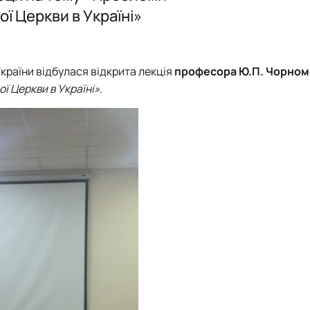
ї Церкви в Україні»
ідносин»
країни відбулася відкрита лекція
професора Ю.П. Чорно
 Церкви в Україні»
.
нього»
ної та міжгрупової комунікаці…