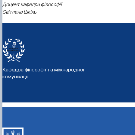
Доцент кафедри філософії
Світлана Шкіл
ь
Кафедра філософії та міжнародної
комунікації