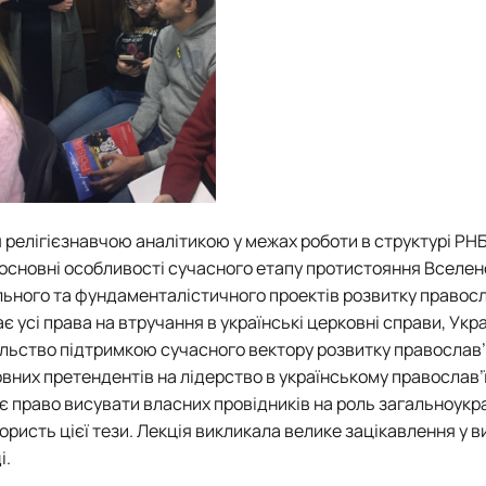
релігієзнавчою аналітикою у межах роботи в структурі РНБ
в основні особливості сучасного етапу протистояння Вселен
льного та фундаменталістичного проектів розвитку правосл
 усі права на втручання в українські церковні справи, Укр
пільство підтримкою сучасного вектору розвитку православ
вних претендентів на лідерство в українському православ’
 право висувати власних провідників на роль загальноукр
ристь цієї тези. Лекція викликала велике зацікавлення у в
і.