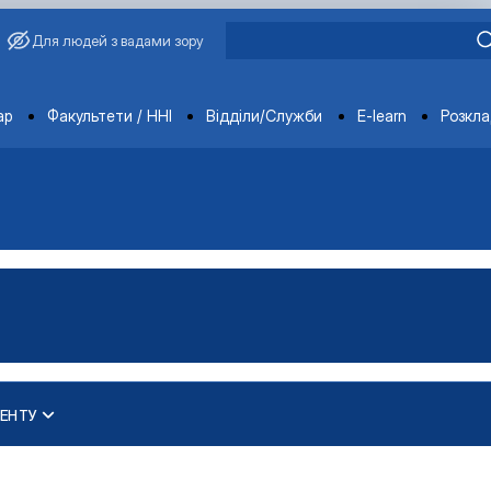
Для людей з вадами зору
ments
ар
Факультети / ННІ
Відділи/Служби
E-learn
Розкл
ЕНТУ