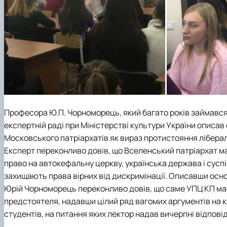
Професора Ю.П. Чорноморець, який багато років займався 
експертній раді при Міністерстві культури України описа
Московського патріархатів як вираз протистояння лібера
Експерт переконливо довів, що Вселенський патріархат має
право на автокефальну церкву, українська держава і сус
захищають права вірних від дискримінації. Описавши осно
Юрій Чорноморець переконливо довів, що саме УПЦ КП має
предстоятеля, надавши цілий ряд вагомих аргументів на ко
студентів, на питання яких лектор надав вичерпні відповід