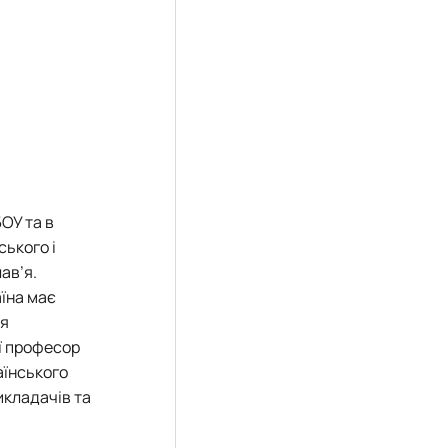
ОУ та в
ського і
ав’я.
аїна має
’я
ї професор
аїнського
икладачів та