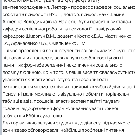
землевпорядкування. Лектор – професор кафедри соціально
роботи та психології НУБіП, доктор. психол. наук Шамне
Анжеліка Володимирівна. На лекції були присутні викладачі
кафедри соціальної роботи та психології – завідуючий
кафедрою Шмаргун В.М., доценти Костюк Д.А., Мартиненко
І.А., Афанасенко Л.А., Омельченко Л.М.
Під час проведення лекції студенти ознайомилися з сутніст
пізнавальних процесів, розглянули особливості уваги і
пам’яті як форм збереження і накопичення соціального
досвіду людиною. Крім того, в лекції висвітлювалась сутніст
уважності як властивості студента і особливості
використання мнемотехнічних прийомів в учбовій діяльності
Присутні мали можливість візуально побачити порівняльні
таблиці видів, процесів, властивостей пам’яті та уваги,
графічні відображення форм коливання уваги і кривої
забування Еббінгауза тощо.
Лектор активно залучав студентів до діалогу, під час якого
вони жваво обговорювали найбільш проблемні питання