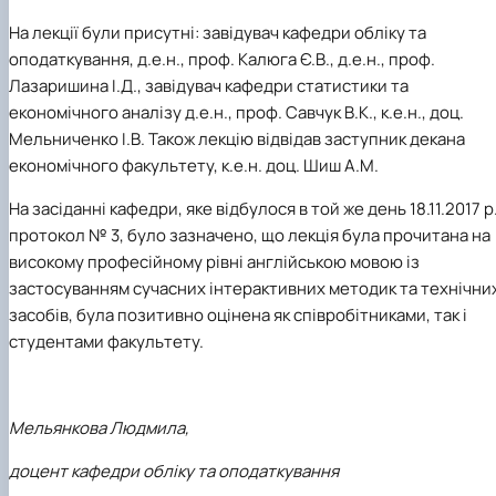
На лекції були присутні: завідувач кафедри обліку та
оподаткування, д.е.н., проф.
Калюга Є.В.
, д.е.н., проф.
Лазаришина І.Д., завідувач кафедри статистики та
економічного аналізу д.е.н., проф. Савчук В.К.,
к.е.н., доц.
Мельниченко І.В.
Також лекцію відвідав заступник декана
економічного факультету, к.е.н. доц.
Шиш А.М
.
На засіданні кафедри, яке відбулося в той же день
18.11.2017 р
протокол № 3
, було зазначено, що лекція була прочитана на
високому професійному рівні англійською мовою із
застосуванням сучасних інтерактивних методик та технічни
засобів, була позитивно оцінена як співробітниками, так і
студентами факультету.
Мельянкова Людмила,
доцент кафедри обліку та оподаткування