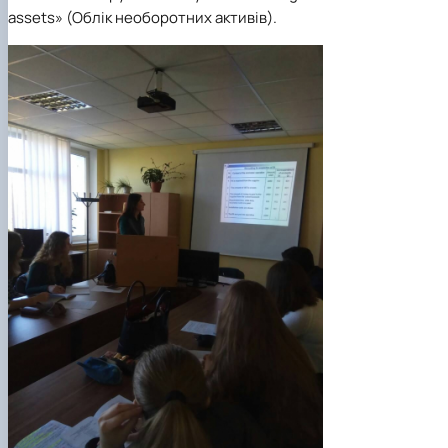
assets
» (Облік необоротних активів).