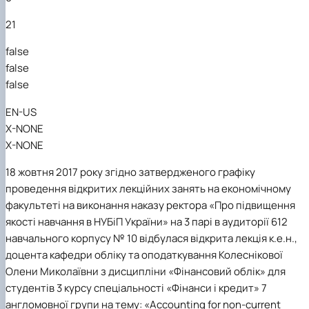
21
false
false
false
EN-US
X-NONE
X-NONE
18 жовтня 2017
року згідно затвердженого графіку
проведення відкритих лекційних занять на економічному
факультеті на виконання
наказу ректора «Про підвищення
якості навчання в НУБіП України
» на
3 парі
в аудиторії
612
навчального корпусу
№ 10
відбулася відкрита лекція к.е.н.,
доцента кафедри обліку та оподаткування Колеснікової
Олени Миколаївни
з дисципліни
«Фінансовий облік»
для
студентів 3 курсу спеціальності
«Фінанси і кредит»
7
англомовної групи
на тему: «
Accounting
for
non
-
current