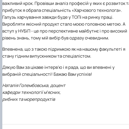
важливий крок. Провівши аналіз професій у яких є розвиток т
прибуток я обрала спеціальність «Харчового технолога».
Галузь харчування завжди буде у ТОПі на ринку праці.
Виробляти якісний продукт стало моєю головною метою. А
вступ у НУБіП - це про перспективне майбутнє і про високий
рівень знань, тому мій вибір був одразу очевидним.
Впевнена, що з такою підримкою як на нашому факультеті я
стану гідним випускником та спеціалістом.
Дякую Вам за цікаве інтерв’ю і я рада, що ви впевнені у
вибраній спеціальності! Бажаю Вам успіхів!
Наталія Голембовська, доцент
кафедри технології м′ясних,
рибних та морепродуктів