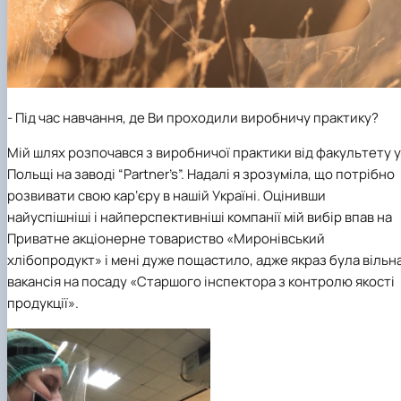
- Під час навчання, де Ви проходили виробничу практику?
Мій шлях розпочався з виробничої практики від факультету у
Польщі на заводі “Partner’s”. Надалі я зрозуміла, що потрібно
розвивати свою кар‘єру в нашій Україні. Оцінивши
найуспішніші і найперспективніші компанії мій вибір впав на
Приватне акціонерне товариство «Миронівський
хлібопродукт» і мені дуже пощастило, адже якраз була вільн
вакансія на посаду «Старшого інспектора з контролю якості
продукції».