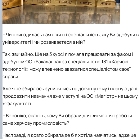
– Чи пригодилась вам в житті спеціальність, яку Ви здобули в
університеті і чи розвиваєтеся в ній?
Так, звичайно. Ще на 3 курсі я почала працювати за фахом і
здобувши ОС «Бакалавра» за спеціальністю 181 «Харчові
технології» можу впевнено вважатися спеціалістом своєї
справи.
Але я не збираюсь зупинятись на досягнутому і планую далі
продовжити навчання вже у вступі на ОС «Магістр» на цьому
ж факультеті.
– Вероніко, скажіть, чому Ви обрали для вивчення і роботи
саме харчову промисловість?
Насправді, я довго обирала де б я хотіла навчатись, адже це