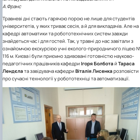
"Автоматизація, комп’ютерно-інтегровані
Міжнародна кредитна мобільність освітніх
Інформація про вибіркові компоненти
АПК
А.Франс
програм
техн…
(дисципліни)
Робототехнічні системи
Інформація про вибіркові компоненти
Анкетування
Травневі дні стають гарячою порою не лише для студентів
(дисципліни) ОПП Магістр "Автоматизація, ко…
Вступ
університетів, у яких триває сесія, а й для викладачів. Але на
Анкетування (ОПП Магістр "Автоматизація,
кафедрі автоматики та робототехнічних систем завжди
комп’ютерно-інтегровані технології та …
знайдеться час і для гостей. Так, у травні до нас завітали з
Буклет ОПП "Автоматизація, комп’ютерно-
ознайомчою екскурсією учні еколого-природничого ліцею 
інтегровані технології та робототехніка"
116 м. Києва і були приємно здивовані готовністю науково-
педагогічних працівників кафедри
Ігоря Болбота
й
Тараса
Лендєла
та завідувача кафедри
Віталія Лисенка
розповісти
про сучасні технології у робототехніці та автоматизації.