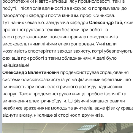
робототехніки й автоматизації як у промисловості, так і в
побуті, і після слів вдячності за екскурсію попрямували до
лабораторії кафедри постачання ім. проф. Синькова.
Тут на них чекав в.о. завідувача кафедри
Олександр Гай
, яки
провів інструктаж з техніки безпеки при роботі із
електроустановками, пояснив правила поводження із
високовольтними лініями електропередач. Учні мали
можливість спостерігати заходи захисту, котрі убезпечують
фахівців при роботі з таким обладнанням. А далі було
найцікавіше!
Олександр Валентинович
продемонстрував спрацювання
системи блискавкозахисту із усіма фізичними ефектами, що
виникають при появі електричного розряду надвисоких
напруг. Також продемонстрував явище пробою ізоляції та
виникнення електричної дуги. Ці фізичні явища справили
неабияке враження на молодь та вчителів, адже фізику кращ
відчути вживу, ніж лише зі сторінок підручників.