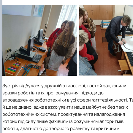
Зустріч відбулася у дружній атмосфері, гостей зацікавили
зразки роботів та їх програмування, підходи до
впровадження робототехніки в усі сфери життєдіяльності. Т
й це не дивно, адже важко уявити наше майбутнє без таких
робототехнічних систем, проєктування та налагодження
котрих під силу лише фахівцям із розумінням алгоритмів
роботи, здатністю до творчого розвитку та критичним