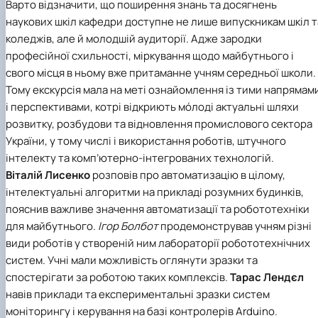
Варто відзначити, що поширення знань та досягнень
наукових шкіл кафедри доступне не лише випускникам шкіл т
коледжів, але й молодшій аудиторії. Адже зародки
професійної схильності, міркування щодо майбутнього і
свого місця в ньому вже притаманне учням середньої школи.
Тому екскурсія мала на меті ознайомлення із тими напрямам
і перспективами, котрі відкриють мóлоді актуальні шляхи
розвитку, розбудови та відновлення промислового сектора
України, у тому числі і використання роботів, штучного
інтелекту та комп’ютерно-інтегрованих технологій.
Віталій Лисенко
розповів про автоматизацію в цілому,
інтелектуальні алгоритми на прикладі розумних будинків,
пояснив важливе значення автоматизації та робототехніки
для майбутнього.
Ігор Болбот
продемонстрував учням різні
види роботів у створеній ним лабораторії робототехнічних
систем. Учні мали можливість оглянути зразки та
спостерігати за роботою таких комплексів.
Тарас Лендєл
навів приклади та експериментальні зразки систем
моніторингу і керування на базі контролерів Arduino.