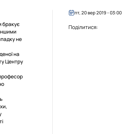
пт, 20 вер 2019 - 03:00
и бракує
Поділитися:
 іншими
ипадку не
деної на
оту Центру
 професор
но
ь
хи,
у
ті