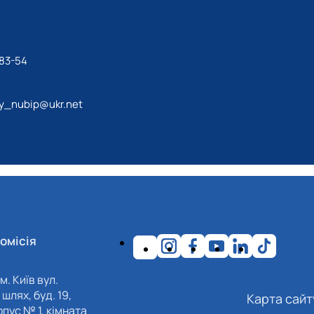
-83-54
y_nubip@ukr.net
омісія
м. Київ вул.
шлях, буд. 19,
Карта сайт
пус № 1, кімната