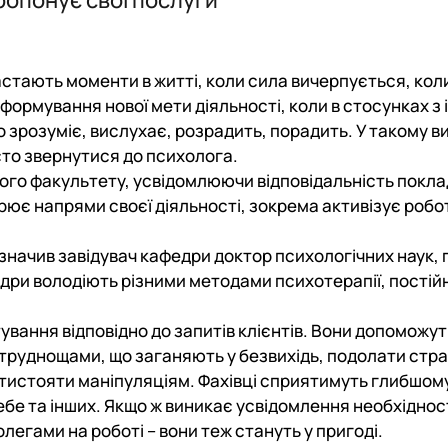
ості"
ихологія"
астають моменти в житті, коли сила вичерпується, кол
формування нової мети діяльності, коли в стосунках з
ology"
то зрозуміє, вислухає, розрадить, порадить. У такому в
сто звернутися до психолога.
ого факультету, усвідомлюючи відповідальність покла
ширює напрями своєї діяльності, зокрема активізує роб
зазначив завідувач кафедри доктор психологічних наук,
едри володіють різними методами психотерапії, постій
ування відповідно до запитів клієнтів. Вони допоможут
 труднощами, що заганяють у безвихідь, подолати стра
отистояти маніпуляціям. Фахівці сприятимуть глибшом
бе та інших. Якщо ж виникає усвідомлення необхіднос
легами на роботі – вони теж стануть у пригоді.