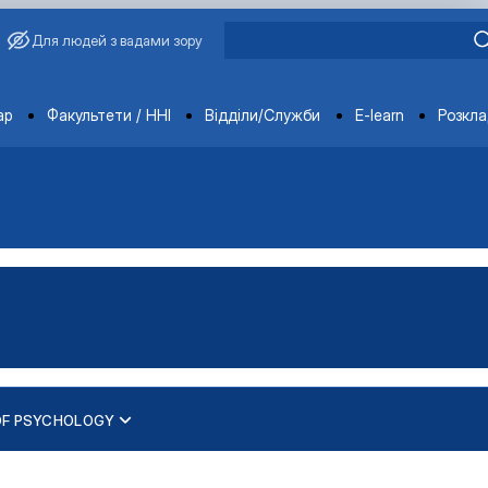
Для людей з вадами зору
ments
ар
Факультети / ННІ
Відділи/Служби
E-learn
Розкл
OF PSYCHOLOGY