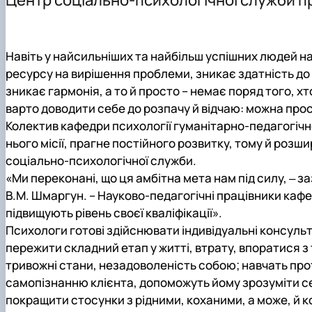
План розвитку кафедри та співпраця
Курсові роботи
Науковий гурток-студія "Психологія сучасної особист
С 4 Психологія (аспірантура)
Лабораторія психології розвитку особистості
Кваліфікаційні роботи та кваліфікаційний екзамен
Клуб самопізнання та саморозвитку "BUTTERFLY"
Підготовка до НМТ
Аспірантура зі спеціальності 053 "Психологія"/ С4 "Пс
Підготовка до ЄФВВ
Навіть у найсильніших та найбільш успішних людей н
Практична підготовка
Переваги навчання в НУБіП України
ресурсу на вирішення проблеми, зникає здатність до 
Школа практичної психології "School of Practical Psych
Наші контакти
зникає гармонія, а то й просто – немає поряд того, х
Акредитація
варто доводити себе до розпачу й відчаю: можна про
Колектив кафедри психології гуманітарно-педагогічн
нього місії, прагне постійного розвитку, тому й роз
соціально-психологічної служби.
«Ми переконані, що ця амбітна мета нам під силу, ‒ 
В.М. Шмаргун. – Науково-педагогічні працівники каф
підвищують рівень своєї кваліфікації».
Психологи готові здійснювати індивідуальні консульт
пережити складний етап у житті, втрату, впоратися з
тривожні стани, незадоволеність собою; навчать пр
самопізнанню клієнта, допоможуть йому зрозуміти се
покращити стосунки з рідними, коханими, а може, й ко