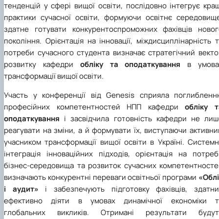
тенденцій у сфері вищої освіти, послідовно інтегрує кра
практики сучасної освіти, формуючи освітнє середовище
здатне готувати конкурентоспроможних фахівців новог
покоління. Орієнтація на інновації, міждисциплінарність 
потреби сучасного студента визначає стратегічний векто
розвитку кафедри
обліку та оподаткування
в умова
трансформації вищої освіти.
Участь у конференції від Genesis сприяла поглибленн
професійних компетентностей НПП кафедри
обліку т
оподаткування
і засвідчила готовність кафедри не лиш
реагувати на зміни, а й формувати їх, виступаючи активн
учасником трансформації вищої освіти в Україні. Системн
інтеграція інноваційних підходів, орієнтація на потреб
бізнес-середовища та розвиток сучасних компетентносте
визначають конкурентні переваги освітньої програми
«Облі
і аудит»
і забезпечують підготовку фахівців, здатни
ефективно діяти в умовах динамічної економіки т
глобальних викликів. Отримані результати будут