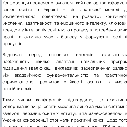
Конференція продемонструвала чіткий вектор трансформаці
вищої освіти в Україні – від знаннєвої моделі д
компетентнісної, орієнтованої на розвиток критичног
мислення, адаптивності та емоційного інтелекту. Ключови
трендом є інтеграція освітнього процесу з потребами рин
праці та активна участь бізнесу у формуванні освітні
продуктів.
Водночас серед основних викликів залишаються
необхідність швидкої адаптації навчальних програм
підвищення кваліфікації викладачів; забезпечення баланс
між академічною фундаментальністю та практично
спрямованістю; розвиток стійкості освітян в умова
постійних змін.
Таким чином, конференція підтвердила, що ефективн
модернізація вищої освіти можлива лише за умови системн
взаємодії держави, освітніх інституцій та бізнес-середовищ
Учасники конференції отримали практичні кейси щодо того
як адаптувати навчальні програми до вимог ІТ-бізнесу, 