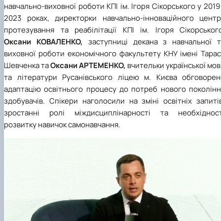
навчально-виховної роботи КПІ ім. Ігоря Сікорського у 2019
2023 роках, директорки навчально-інноваційного центр
протезування та реабілітації КПІ ім. Ігоря Сікорського
Оксани КОВАЛЕНКО,
заступниці декана з навчальної т
виховної роботи економічного факультету КНУ імені Тарас
Шевченка та
Оксани АРТЕМЕНКО,
вчительки української мо
та літератури Русанівського ліцею м. Києва обговорен
адаптацію освітнього процесу до потреб нового поколінн
здобувачів. Спікери наголосили на зміні освітніх запиті
зростанні ролі міждисциплінарності та необхідност
розвитку навичок самонавчання.