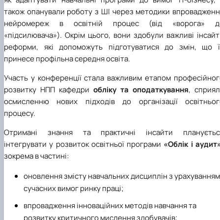
також опанували роботу з ШІ через методики впровадженн
нейромереж в освітній процес (від «ворога» д
«підсилювача»). Окрім цього, вони здобули важливі інсай
реформи, які допоможуть підготуватися до змін, що ї
принесе профільна середня освіта.
Участь у конференції стала важливим етапом професійног
розвитку НПП кафедри
обліку та оподаткування
, сприял
осмисленню нових підходів до організації освітньог
процесу.
Отримані знання та практичні інсайти плануєтьс
інтегрувати у розвиток освітньої програми
«Облік і аудит
зокрема в частині:
оновлення змісту навчальних дисциплін з урахуванням
сучасних вимог ринку праці;
впровадження інноваційних методів навчання та
розвитку критичного мислення здобувачів;