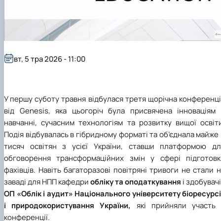
вт, 5 тра 2026 - 11:00
У першу суботу травня відбулася третя щорічна конференц
від Genesis, яка цьогоріч була присвячена інноваціям 
навчанні, сучасним технологіям та розвитку вищої освіти
Подія відбувалась в гібридному форматі та об’єднала майже
тисяч освітян з усієї України, ставши платформою дл
обговорення трансформаційних змін у сфері підготовк
фахівців. Навіть багаторазові повітряні тривоги не стали 
заваді для НПП кафедри
обліку та оподаткування
і здобувач
ОП «Облік і аудит» Національного університету біоресурс
і природокористування України,
які прийняли участь 
конференції.