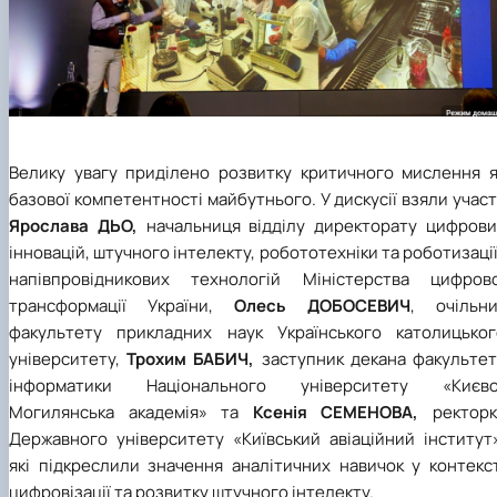
Велику увагу приділено розвитку критичного мислення я
базової компетентності майбутнього. У дискусії взяли учас
Ярослава ДЬО,
начальниця відділу директорату цифрови
інновацій, штучного інтелекту, робототехніки та роботизації
напівпровідникових технологій Міністерства цифрово
трансформації України,
Олесь ДОБОСЕВИЧ
, очільни
факультету прикладних наук Українського католицьког
університету,
Трохим БАБИЧ,
заступник декана факультет
інформатики Національного університету «Києво
Могилянська академія» та
Ксенія СЕМЕНОВА,
ректорк
Державного університету «Київський авіаційний інститут»
які підкреслили значення аналітичних навичок у контекст
цифровізації та розвитку штучного інтелекту.