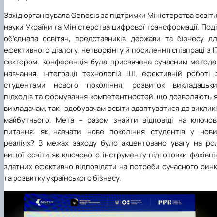
Захід організувала Genesis за підтримки Міністерства освіти
науки України та Міністерства цифрової трансформації. Под
об’єднала освітян, представників держави та бізнесу дл
ефективного діалогу, нетворкінгу й посилення співпраці з І
сектором. Конференція була присвячена сучасним метода
навчання, інтеграції технологій ШІ, ефективній роботі з
студентами нового покоління, розвиток викладацьки
підходів та формування компетентностей, що дозволяють я
викладачам, так і здобувачам освіти адаптуватися до виклик
майбутнього. Мета – разом знайти відповіді на ключов
питання: як навчати нове покоління студентів у нови
реаліях? В межах заходу було акцентовано увагу на рол
вищої освіти як ключового інструменту підготовки фахівці
здатних ефективно відповідати на потреби сучасного ринк
та розвитку українського бізнесу.