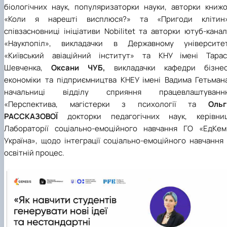
біологічних наук, популяризаторки науки, авторки книжо
«Коли я нарешті висплюся?» та «Пригоди клітин»
співзасновниці ініціативи Nobilitet та авторки ютуб-кана
«Наукпопіл», викладачки в Державному університет
«Київський авіаційний інститут» та КНУ імені Тарас
Шевченка,
Оксани ЧУБ,
викладачки кафедри бізнес
економіки та підприємництва КНЕУ імені Вадима Гетьмана
начальниці відділу сприяння працевлаштуванн
«Перспектива, магістерки з психології та
Ольг
РАССКАЗОВОЇ
докторки педагогічних наук, керівниц
Лабораторії соціально-емоційного навчання ГО «ЕдКем
Україна», щодо інтеграції соціально-емоційного навчання
освітній процес.