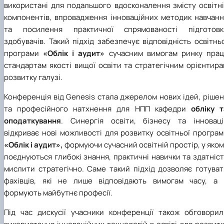
використані для подальшого вдосконалення змісту освітні
компонентів, впровадження інноваційних методик навчанн
та посилення практичної спрямованості підготовк
здобувачів. Такий підхід забезпечує відповідність освітнь
програми
«Облік і аудит»
сучасним вимогам ринку праці
стандартам якості вищої освіти та стратегічним орієнтир
розвитку галузі.
Конференція від Genesis стала джерелом нових ідей, ріше
та професійного натхнення для НПП кафедри
обліку т
оподаткування
. Синергія освіти, бізнесу та інноваці
відкриває нові можливості для розвитку освітньої програ
«Облік і аудит»,
формуючи сучасний освітній простір, у яко
поєднуються глибокі знання, практичні навички та здатніс
мислити стратегічно. Саме такий підхід дозволяє готуват
фахівців, які не лише відповідають вимогам часу, а 
формують майбутнє професії.
Під час дискусії учасники конференції також обговорил