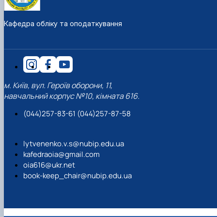
Кафедра обліку та оподаткування
м. Київ, вул. Героїв оборони, 11,
навчальний корпус №10, кімната 616.
(044)257-83-61 (044)257-87-58
lytvenenko.v.s@nubip.edu.ua
kafedraoia@gmail.com
oia616@ukr.net
book-keep_chair@nubip.edu.ua