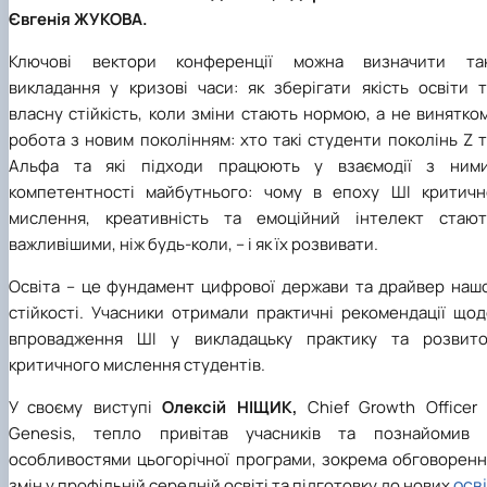
Євгенія ЖУКОВА.
Ключові вектори конференції можна визначити так
викладання у кризові часи: як зберігати якість освіти т
власну стійкість, коли зміни стають нормою, а не винятко
робота з новим поколінням: хто такі студенти поколінь Z 
Альфа та які підходи працюють у взаємодії з ними
компетентності майбутнього: чому в епоху ШІ критичн
мислення, креативність та емоційний інтелект стают
важливішими, ніж будь-коли, – і як їх розвивати.
Освіта – це фундамент цифрової держави та драйвер нашо
стійкості. Учасники отримали практичні рекомендації щод
впровадження ШІ у викладацьку практику та розвито
критичного мислення студентів.
У своєму виступі
Олексій НІЩИК,
Chief Growth Officer 
Genesis, тепло привітав учасників та познайомив 
особливостями цьогорічної програми, зокрема обговоренн
осв
змін у профільній середній освіті та підготовку до нових