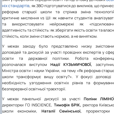
ніх стандартів
, як ЗВО підготуватися до викликів, що прине
реформа старшої школи та стрімка зміна технологій
критичне мислення vs ШІ: як навчити студентів аналізува
та використовувати нейромережі як «підсилювач»
адаптивність та стійкість: як зберігати якість освіти та влас
стійкість, коли зміни стають нормою, а не винятком.
У межах заходу було представлено низку змістовни
доповідей та дискусій за участі провідних експертів у сфе
освіти та державної політики. Робота конференці
розпочалася виступом
Надії КУЗЬМИЧОВОЇ,
заступниц
Міністра освіти і науки України, на тему «Як реформа старш
школи трансформує вищу освіту?». У фокусі доповіді 
необхідність узгодження освітніх рівнів та формуванн
безперервної освітньої траєкторії.
У межах панельної дискусії за участі
Поліни ЛІМІНОЇ
директорки ГО INSCIENCE,
Тимофія БРІК,
ректора Київсько
школи економіки,
Наталії Семінської,
проректорки 