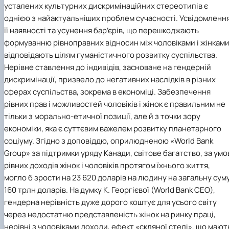
усталених культурних дискримінаційних стереотипів є
однією з найактуальніших проблем сучасності. Усвідомленн
її наявності та усунення бар’єрів, що перешкоджають
формуванню рівноправних відносин між чоловіками і жінками
відповідають цілям гуманістичного розвитку суспільства.
Нерівне ставлення до індивідів, засноване на гендерній
дискримінації, призвело до негативних наслідків в різних
сферах суспільства, зокрема в економіці. Забезпечення
рівних прав і можливостей чоловіків і жінок є правильним не
тільки з морально-етичної позиції, але й з точки зору
економіки, яка є суттєвим важелем розвитку планетарного
соціуму. Згідно з доповіддю, оприлюдненою «World Bank
Group» за підтримки уряду Канади, світове багатство, за умо
рівних доходів жінок і чоловіків протягом їхнього життя,
могло б зрости на 23 620 доларів на людину на загальну сум
160 трлн доларів. На думку К. Георгієвої (World Bank CEO),
гендерна нерівність дуже дорого коштує для усього світу
через недостатню представленість жінок на ринку праці,
нерівні з чоловіками доходи, ефект «скляної стелі», що мают