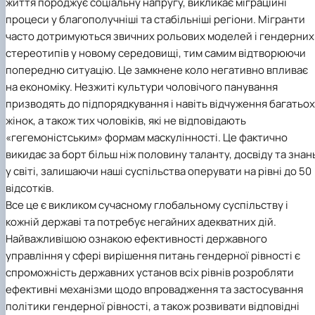
життя породжує соціальну напругу, викликає міграційні
процеси у благополучніші та стабільніші регіони. Мігранти
часто дотримуються звичних рольових моделей і гендерних
стереотипів у новому середовищі, тим самим відтворюючи
попередню ситуацію. Це замкнене коло негативно впливає
на економіку. Незжиті культури чоловічого панування
призводять до підпорядкування і навіть відчуження багатьох
жінок, а також тих чоловіків, які не відповідають
«гегемоністським» формам маскулінності. Це фактично
викидає за борт більш ніж половину таланту, досвіду та знан
у світі, залишаючи наші суспільства оперувати на рівні до 50
відсотків.
Все це є викликом сучасному глобальному суспільству і
кожній державі та потребує негайних адекватних дій.
Найважливішою ознакою ефективності державного
управління у сфері вирішення питань гендерної рівності є
спроможність державних установ всіх рівнів розробляти
ефективні механізми щодо впровадження та застосування
політики гендерної рівності, а також розвивати відповідні