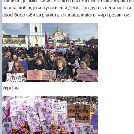
закликів до змін. Тисячі жінок на всіх континентах збираютьс
разом, щоб відсвяткувати свій День, і згадують десятиліття
своєї боротьби за рівність, справедливість, мир і розвиток.
Україна