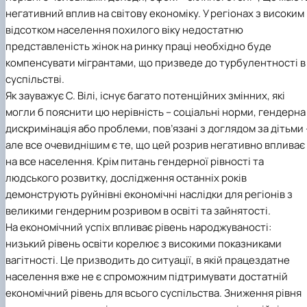
негативний вплив на світову економіку. У регіонах з високим
відсотком населення похилого віку недостатню
представленість жінок на ринку праці необхідно буде
компенсувати мігрантами, що призведе до турбулентності в
суспільстві.
Як зауважує С. Вілі, існує багато потенційних змінних, які
могли б пояснити цю нерівність – соціальні норми, гендерна
дискримінація або проблеми, пов’язані з доглядом за дітьми 
але все очевиднішим є те, що цей розрив негативно впливає
на все населення. Крім питань гендерної рівності та
людського розвитку, дослідження останніх років
демонструють руйнівні економічні наслідки для регіонів з
великими гендерним розривом в освіті та зайнятості.
На економічний успіх впливає рівень народжуваності:
низький рівень освіти корелює з високими показниками
вагітності. Це призводить до ситуації, в якій працездатне
населення вже не є спроможним підтримувати достатній
економічний рівень для всього суспільства. Зниження рівня