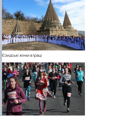
Єзидські жінки в Іраці