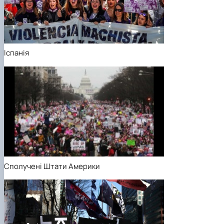
Іспанія
Сполучені Штати Америки