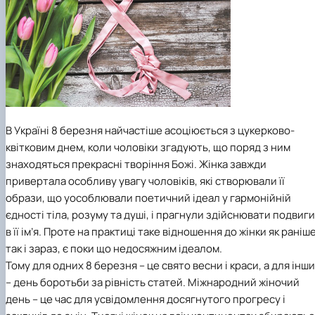
клуб»
Науковий гурток «Філософські проблеми
міжособистісної та міжгрупової комунікаці…
Науковий гурток «Історія держави і права
України»
В Україні 8 березня найчастіше асоціюється з цукерково-
квітковим днем, коли чоловіки згадують, що поряд з ним
знаходяться прекрасні творіння Божі. Жінка завжди
привертала особливу увагу чоловіків, які створювали її
образи, що уособлювали поетичний ідеал у гармонійній
єдності тіла, розуму та душі, і прагнули здійснювати подвиги
в її ім’я. Проте на практиці таке відношення до жінки як раніше
так і зараз, є поки що недосяжним ідеалом.
Тому для одних 8 березня – це свято весни і краси, а для інш
– день боротьби за рівність статей. Міжнародний жіночий
день – це час для усвідомлення досягнутого прогресу і