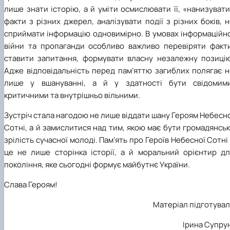
лише знати історію, а й уміти осмислювати її, «нанизуват
факти з різних джерел, аналізувати події з різних боків, 
сприймати інформацію одновимірно. В умовах інформаційно
війни та пропаганди особливо важливо перевіряти факти
ставити запитання, формувати власну незалежну позицію
Адже відповідальність перед пам’яттю загиблих полягає н
лише у вшануванні, а й у здатності бути свідомими
критичними та внутрішньо вільними.
Зустріч стала нагодою не лише віддати шану Героям Небесн
Сотні, а й замислитися над тим, якою має бути громадянсь
зрілість сучасної молоді. Пам’ять про Героїв Небесної Сотні
це не лише сторінка історії, а й моральний орієнтир дл
покоління, яке сьогодні формує майбутнє України.
Слава Героям!
Матеріал підготува
Ірина Супру