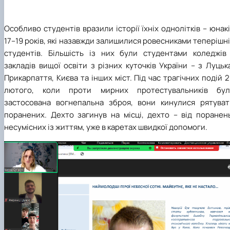
Особливо студентів вразили історії їхніх однолітків – юнак
17–19 років, які назавжди залишилися ровесниками теперішн
студентів. Більшість із них були студентами коледжів 
закладів вищої освіти з різних куточків України – з Луцьк
Прикарпаття, Києва та інших міст. Під час трагічних подій 
лютого, коли проти мирних протестувальників бул
застосована вогнепальна зброя, вони кинулися рятуват
поранених. Дехто загинув на місці, дехто – від поранень
несумісних із життям, уже в каретах швидкої допомоги.