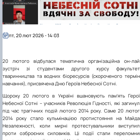
пт, 20 лют 2026 - 14:03
20 лютого відбулася тематична організаційна он-лай
зустріч зі студентами другого курсу факультет
тваринництва та водних біоресурсів (скороченого термін
навчання), присвячена Дню Героїв Небесної Сотні.
Щороку 20 лютого в Україні вшановують пам’ять Герої
Небесної Сотні – учасників Революція Гідності, які загину
під час трагічних подій лютого 2014 року. Саме 20 лютог
2014 року стало кульмінацією протистояння на Майда
Незалежності, коли мирні протестувальники виступил
проти озброєних силовиків. Ці події стали переломни