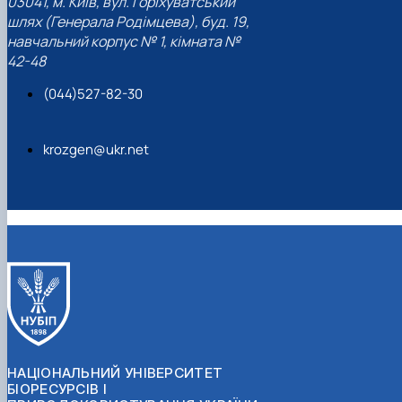
03041, м. Київ, вул. Горіхуватський
шлях (Генерала Родімцева), буд. 19,
навчальний корпус № 1, кімната №
42-48
(044)527-82-30
krozgen@ukr.net
НАЦІОНАЛЬНИЙ УНІВЕРСИТЕТ
БІОРЕСУРСІВ І