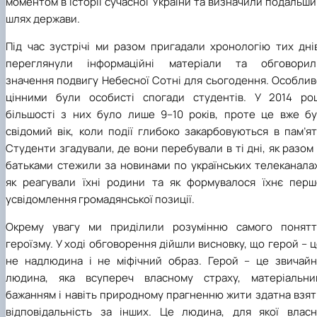
моментом в історії сучасної України та визначили подальш
шлях держави.
Під час зустрічі ми разом пригадали хронологію тих днів
переглянули інформаційні матеріали та обговорил
значення подвигу Небесної Сотні для сьогодення. Особлив
цінними були особисті спогади студентів. У 2014 роц
більшості з них було лише 9–10 років, проте це вже бу
свідомий вік, коли події глибоко закарбовуються в пам’ят
Студенти згадували, де вони перебували в ті дні, як разом
батьками стежили за новинами по українських телеканалах
як реагували їхні родини та як формувалося їхнє перш
усвідомлення громадянської позиції.
Окрему увагу ми приділили розумінню самого понятт
героїзму. У ході обговорення дійшли висновку, що герой – 
не надлюдина і не міфічний образ. Герой – це звичайн
людина, яка всупереч власному страху, матеріальни
бажанням і навіть природному прагненню жити здатна взят
відповідальність за інших. Це людина, для якої власн