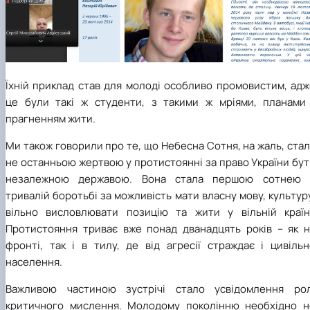
Їхній приклад став для молоді особливо промовистим, адж
це були такі ж студенти, з такими ж мріями, планами 
прагненням жити.
Ми також говорили про те, що Небесна Сотня, на жаль, ста
не останньою жертвою у протистоянні за право України бу
незалежною державою. Вона стала першою сотнею 
тривалій боротьбі за можливість мати власну мову, культур
вільно висловлювати позицію та жити у вільній країні
Протистояння триває вже понад дванадцять років – як н
фронті, так і в тилу, де від агресії страждає і цивільн
населення.
Важливою частиною зустрічі стало усвідомлення рол
критичного мислення. Молодому поколінню необхідно н