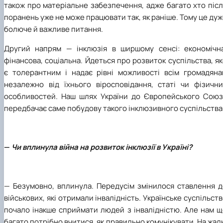
також про матеріальне забезпечення, адже багато хто піс
поранень уже не може працювати так, як раніше. Тому це ду
болюче й важливе питання.
Другий напрям — інклюзія в ширшому сенсі: економічна
фінансова, соціальна. Йдеться про розвиток суспільства, я
є толерантним і надає рівні можливості всім громадяна
незалежно від їхнього віросповідання, статі чи фізични
особливостей. Наш шлях України до Європейського Союз
передбачає саме побудову такого інклюзивного суспільства
—
Чи вплинула війна на розвиток інклюзії в Україні?
— Безумовно, вплинула. Передусім змінилося ставлення д
військових, які отримали інвалідність. Українське суспільст
почало інакше сприймати людей з інвалідністю. Але нам щ
багато потрібно вчитися, як правильно комунікувати. На жал