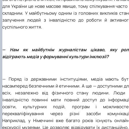
для України це нове масове явище, тому спілкування часто
складним. У майбутньому одним із головних викликів стан
залучення людей з інвалідністю до роботи й активног
суспільного життя.
—
Нам як майбутнім журналістам цікаво, яку рол
відіграють медіа у формуванні культури інклюзії?
— Поряд із державними інституціями, медіа мають бут
насамперед безпечними й етичними. А ще — доступними дл
всіх, незалежно від фізичного стану людини. Люди 
інвалідністю повинні мати повний доступ до інформації
освіти, культурних подій, програм і можливосте
перекваліфікування через різні засоби комунікації
Наприклад, у Німеччині вже багато років існують онлайн
екскурсії музеями. Це дозволяє відвідувати їх дистанційно,