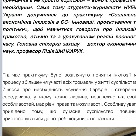
принципів є не просто корисним — воно є професійн
необхідним. Саме тому студенти-журналісти НУБі
України долучилися до практикуму «Соціально
економічна інклюзія в ЄС: інновації, проєктування т
політики», щоб навчитися говорити про інклюзі
грамотно, етично та з урахуванням реалій воєнног
часу. Головна спікерка заходу
—
доктор економічни
наук, професор Лідія ШИНКАРУК.
Під час практикуму було розглянуто поняття інклюзії я
процесу збільшення участі всіх громадян у житті суспільств
Йшлося про необхідність усунення бар’єрів і створенн
середовища, у якому кожна людина, незалежно від свої
особливостей, має рівні права та можливості. Особливу ува
приділено тому, що сучасне суспільство повинн
пристосовуватися до потреб людини, а не навпаки.