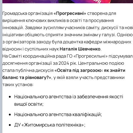
Громадська організація
«Прогресивні»
створена для
вирішення ключових викликів в освіті та просування
інновацій. Завдяки зусиллям учасників саміту, дискусії та нов
ініціативи обіцяють сприяти значним змінам у галузі. Однією
з організаторів заходу була доцентка
кафедри міжнародних
відносин і суспільних наук
Наталія Шевченко
.
На Саміті координаційна рада ГО «Прогресильні» підсумувал
досягнення організації за 2024 рік. Центральною подією
стала публічна дискусія
«Освіта під загрозою: як знайти
баланс та рівновагу?»
, у якій взяли участь представники
таких установ:
Національного агентства із забезпечення якості
вищої освіти;
Національного агентства кваліфікацій;
ДУ «Житомирська політехніка»;