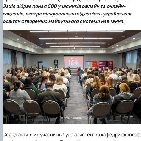
клуб»
Захід зібрав понад 500 учасників офлайн та онлайн-
Науковий гурток «Філософські проблеми
глядачів, вкотре підкресливши відданість українських
міжособистісної та міжгрупової комунікаці…
освітян створенню майбутнього системи навчання.
Науковий гурток «Історія держави і права
України»
Серед активних учасників була асистентка
кафедри філософі