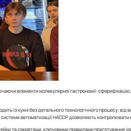
ключаючи елементи молекулярної гастрономії: сферифікацію,
дить із кухні без детального технологічного процесу: від 
сні системи автоматизації HACCP дозволяють контролювати 
стейки та секретами, ключовими правилами приготування і