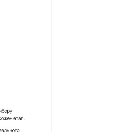
вибору
кожен етап.
деального