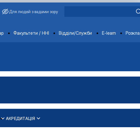
Для людей з вадами зору
ments
ар
Факультети / ННІ
Відділи/Служби
E-learn
Розкл
АКРЕДИТАЦІЯ