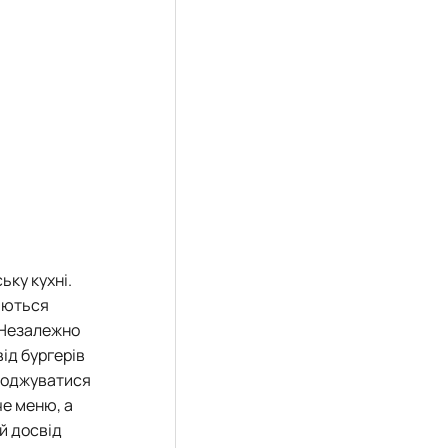
ьку кухні.
юються
 Незалежно
від бургерів
олоджуватися
че меню, а
й досвід