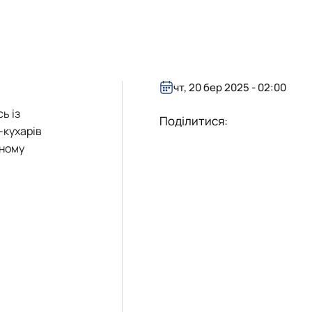
чт, 20 бер 2025 - 02:00
сь із
Поділитися:
-кухарів
йному