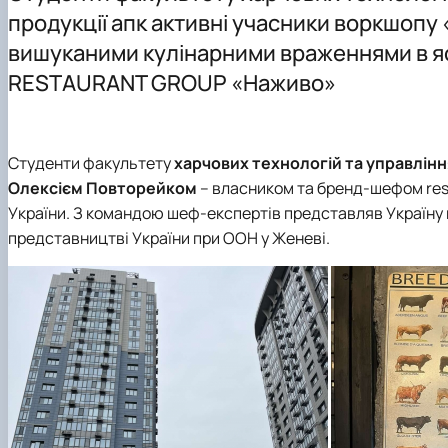
Відеородзинки
Організація практик студентів
ОПП "Технології зберігання та переробки риби і мореп
продукції апк активні учасники воркшоп
Матеріально-технічна база
Робочі навчальні програми
вишуканими кулінарними враженнями в я
Рада роботодавців
Графік навчальної та виробничої практики
RESTAURANT GROUP «Наживо»
Відповідальна за інформаційне наповнення веб-сторі
Підготовка магістерських робіт
Студенти факультету
харчових технологій та управлінн
Олексієм Повторейком
– власником та бренд-шефом
re
України. З командою шеф-експертів представляв Україну в
представництві України при ООН у Женеві.