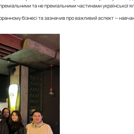
з преміальними та не преміальними частинами української я
ранному бізнесі та зазначив про важливий аспект — навча