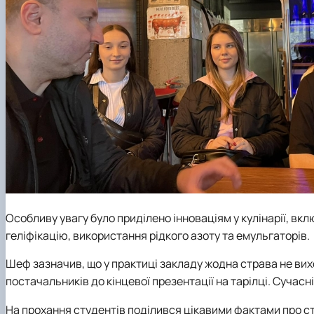
Особливу увагу було приділено інноваціям у кулінарії, в
геліфікацію, використання рідкого азоту та емульгаторів.
Шеф зазначив, що у практиці закладу жодна страва не вихо
постачальників до кінцевої презентації на тарілці. Суча
На прохання студентів поділився цікавими фактами про 