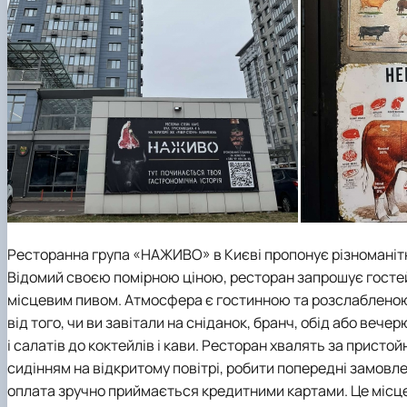
Ресторанна група «НАЖИВО» в Києві пропонує різноманітни
Відомий своєю помірною ціною, ресторан запрошує госте
місцевим пивом. Атмосфера є гостинною та розслабленою, 
від того, чи ви завітали на сніданок, бранч, обід або веч
і салатів до коктейлів і кави. Ресторан хвалять за присто
сидінням на відкритому повітрі, робити попередні замовлен
оплата зручно приймається кредитними картами. Це місц