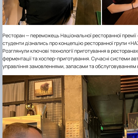
Ресторан — переможець Національної ресторанної премії «
студенти дізнались про концепцію ресторанної групи «НАЖ
Розглянули ключові технології приготування в ресторанах
ферментації та хоспер-приготування. Сучасні системи ав
управління замовленнями, запасами та обслуговуванням к