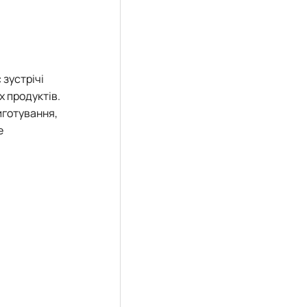
 зустрічі
х продуктів.
иготування,
е