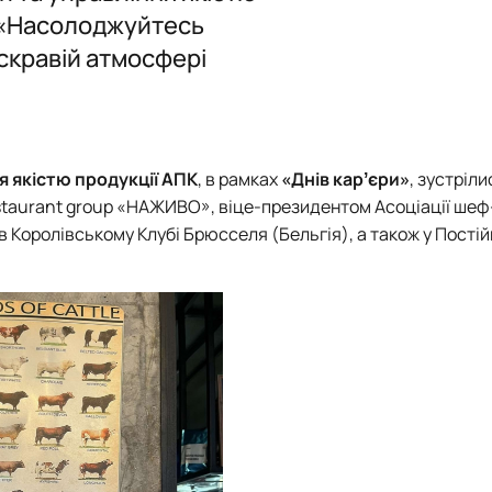
родуктів"
у «Насолоджуйтесь
скравій атмосфері
нки факультету
я якістю продукції АПК
, в рамках
«Днів карʼєри»
, зустріли
staurant group «НАЖИВО»
, віце-президентом Асоціації шеф
 Королівському Клубі Брюсселя (Бельгія), а також у Пості