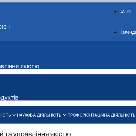
UA
EN
ІВ І
Depart
Календ
авління якістю
одуктів
НІСТЬ
НАУКОВА ДІЯЛЬНІСТЬ
ПРОФОРІЄНТАЦІЙНА ДІЯЛЬНІСТЬ
Аудиторний фонд
ки м'яса"
 та управління якістю