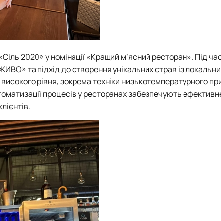
Сіль 2020» у номінації «Кращий мʼясний ресторан». Під час
ИВО» та підхід до створення унікальних страв із локальни
 високого рівня, зокрема техніки низькотемпературного пр
томатизації процесів у ресторанах забезпечують ефективн
лієнтів.