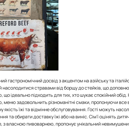
й гастрономічний досвід з акцентом на азійську та італійс
й насолодитися стравами від борщу до стейків, що доповн
що ідеально підходить для тих, хто шукає спокійний обід.
ерю, меню задовольнить різноманітні смаки, пропонуючи все 
йну якість їжі та відмінне обслуговування. Гості можуть нас
ня та обирати доставку їжі або на виніс. Сім'ї оцінять дитя
е, з власною пивоварнею, пропонує унікальний невимушени