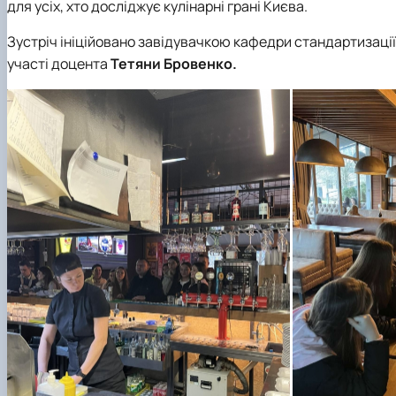
для усіх, хто досліджує кулінарні грані Києва.
Зустріч ініційовано завідувачкою кафедри стандартизації
участі доцента
Тетяни Бровенко.