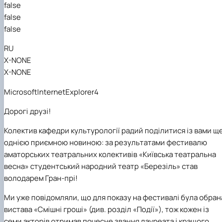
false
Гурток "Декоративна флористика"
Прес-студія "Ідеал"
false
Інструментальний ансамбль "Дивосвіт"
false
Мистецька студія "Вовняні мрії"
Тріо "ТоНіка"
RU
X-NONE
X-NONE
MicrosoftInternetExplorer4
Дорогі друзі!
Колектив кафедри культурології радий поділитися із вами щ
однією приємною новиною: за результатами фестивалю
аматорських театральних колективів «Київська театральна
весна»
студентський народний театр «Березіль» став
володарем Гран-прі!
Ми уже повідомляли, що для показу на фестивалі була обран
вистава «Смішні гроші» (див. розділ «Події»),
тож кожен із
семи акторів отримав почесне звання
лауреата і кращого