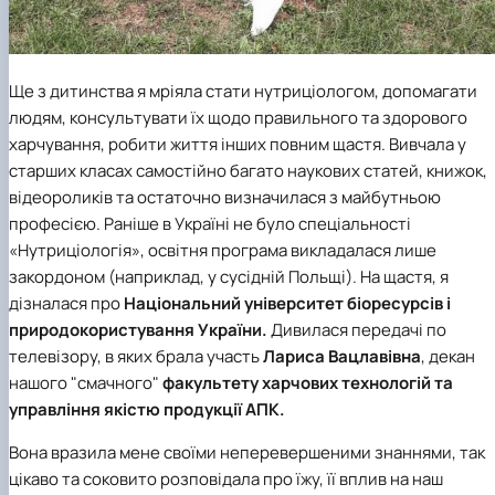
Ще з дитинства я мріяла стати нутриціологом, допомагати
людям, консультувати їх щодо правильного та здорового
харчування, робити життя інших повним щастя. Вивчала у
старших класах самостійно багато наукових статей, книжок,
відеороликів та остаточно визначилася з майбутньою
професією. Раніше в Україні не було спеціальності
«Нутриціологія», освітня програма викладалася лише
закордоном (наприклад, у сусідній Польщі). На щастя, я
дізналася про
Національний університет біоресурсів і
природокористування України.
Дивилася передачі по
телевізору, в яких брала участь
Лариса Вацлавівна
, декан
нашого "смачного"
факультету харчових технологій та
управління якістю продукції АПК.
Вона вразила мене своїми неперевершеними знаннями, так
цікаво та соковито розповідала про їжу, її вплив на наш