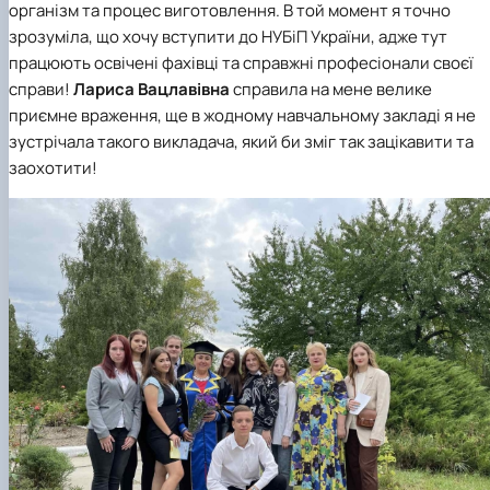
організм та процес виготовлення. В той момент я точно
зрозуміла, що хочу вступити до НУБіП України, адже тут
працюють освічені фахівці та справжні професіонали своєї
справи!
Лариса Вацлавівна
справила на мене велике
приємне враження, ще в жодному навчальному закладі я не
зустрічала такого викладача, який би зміг так зацікавити та
заохотити!