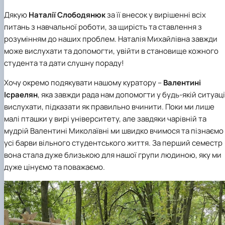
Дякую
Наталії Слободянюк
за її внесок у вирішенні всіх
питань з навчальної роботи, за щирість та ставлення з
розумінням до наших проблем. Наталія Михайлівна завжди
може вислухати та допомогти, увійти в становище кожного
студента та дати слушну пораду!
Хочу окремо подякувати нашому куратору –
Валентині
Ісраелян
, яка завжди рада нам допомогти у будь-якій ситуаці
вислухати, підказати як правильно вчинити. Поки ми лише
малі пташки у вирі університету, але завдяки чарівній та
мудрій Валентині Миколаївні ми швидко вчимося та пізнаємо
усі барви вільного студентського життя. За перший семестр
вона стала дуже близькою для нашої групи людиною, яку ми
дуже цінуємо та поважаємо.