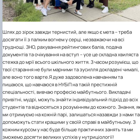
Шлях до зірок завжди тернистий, але якщо є мета – треба
досягати її з палким вогнем у серці, незважаючи на всі
труднощі. ЗНО, рахування рейтингових балів, подача
документів та очікування на вступ – усе це складна хвиляста
стежка до мрії всього шкільного життя. З часом розумієш, що
твої старання не були марними та зусилля докладені чималі,
але воно того варте.Я дуже задоволена навчанням та
пишаюся, що навчаюся в НУБіП на такій престижній
спеціальності, вивчаю професію майбутнього. Викладачі
привітні, мудрі, можуть знайти індивідуальний підхід до всіх
студентів та відносяться з розумінням до кожного. Знання, як
ми отримуємо на кожній парі, залишаться назавжди з нами та
допоможуть стати кращими у своїй справі в майбутньому. З
кожним курсом у нас буде більше практичних занять та ми
зможемо досягти великих успіхів у нутриціології!