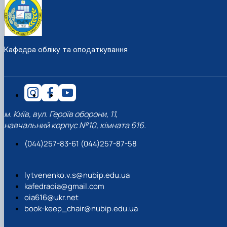
Кафедра обліку та оподаткування
м. Київ, вул. Героїв оборони, 11,
навчальний корпус №10, кімната 616.
(044)257-83-61 (044)257-87-58
lytvenenko.v.s@nubip.edu.ua
kafedraoia@gmail.com
oia616@ukr.net
book-keep_chair@nubip.edu.ua