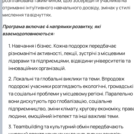
розпланована таким чином, щоб зосередити учасників на
отриманні інтуїтивного навчального досвіду, змінах у стилі
мислення та відчуттях.
Програма включає 4 напрямки розвитку, які
взаємодоповнюються:
Навчання і бізнес
. Кожна подорож передбачає
різноманітні активності, лекції, зустрічі з місцевими
лідерами та підприємцями, відвідини університетів та
інноваційних організацій.
Локальні та глобальні виклики та теми
. Впродовж
подорожі учасники розглядають екологічні, громадські
та соціальні проблеми у місцевому регіоні. Паралельно
вони дискутують про глобалізацію, соціальне
підприємництво, зміни клімату, кругову економіку, прав
людини, емоційний інтелект та інші важливі теми.
Teambuilding та культурний обмін
передбачають