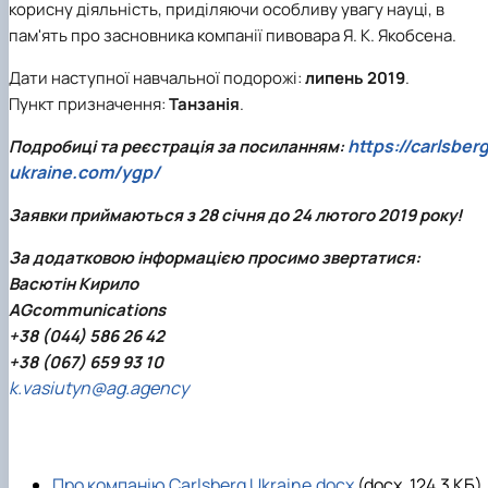
корисну діяльність, приділяючи особливу увагу науці, в
пам'ять про засновника компанії пивовара Я. К. Якобсена.
Дати наступної навчальної подорожі:
липень 2019
.
Пункт призначення:
Танзанія
.
https://carlsber
Подробиці та реєстрація за посиланням:
ukraine.com/ygp/
Заявки приймаються з 28 січня до 24 лютого 2019 року!
За додатковою інформацією просимо звертатися:
Васютін Кирило
AGcommunications
+38 (044) 586 26 42
+38 (067) 659 93 10
k.vasiutyn@ag.agency
Про компанію Carlsberg Ukraine.docx
(docx, 124.3 КБ)