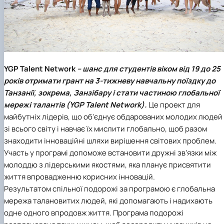
YGP Talent Network
– шанс для студентів віком від 19 до 25
років отримати грант на 3-тижневу навчальну поїздку до
Танзанії, зокрема, Занзібару і стати частиною глобальної
мережі талантів (YGP Talent Network).
Це проект для
майбутніх лідерів, що об'єднує обдарованих молодих людей
зі всього світу і навчає їх мислити глобально, щоб разом
знаходити інноваційні шляхи вирішення світових проблем.
Участь у програмі допоможе встановити дружні зв’язки між
молоддю з лідерськими якостями, яка планує присвятити
життя впровадженню корисних інновацій.
Результатом спільної подорожі за програмою є глобальна
мережа талановитих людей, які допомагають і надихають
одне одного впродовж життя. Програма подорожі