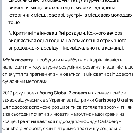
широкий спектр командних та культурних заходів:
вивчення місцевих мистецтв, музики, відвідини
історичних місць, сафарі, зустрічі з місцевою молоддю
тощо.
Критичні та інноваційні роздуми
. Кожного вечора
виділяється одна година на осмислення отриманого
впродовж дня досвіду – індивідуально та в команді.
Місія проекту
– пробудити в майбутніх лідерів цікавість,
налагодити міжкультурне розуміння, розвинути здатність д
співчуття та прагнення змінюватися і змінювати світ довкол
сучасними методами.
2019 року проект
Young Global Pioneers
відкриває прийом
заявок від учасників з України за підтримки
Carlsberg Ukrain
Ця подорож допоможе розширити світогляд та зрозуміти, як
вже сьогодні почати змінювати майбутнє нашої країни на
краще.
Грант
надається
підрозділом Фонду Carlsberg –
Carlsberg Bequest, який підтримує практичну соціально