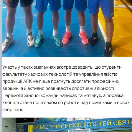
Участь у таких змаганнях вкотре доводить, що студенти
факультету харчових технологій та управління якістю
продукції АПК не лише прагнуть досягати професійних
вершин, а й активно розвивають спортивні здібності.
Перемога жіночої команди надихає та мотивує, а поразка
хлопців стане поштовхом до роботи над помилками й нових
звершень.