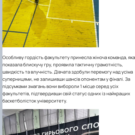
Особливу гордість факультету принесла жіноча команда, яка
показала блискучу гру, проявила тактичну грамотність,
швидкість та влучність. Дівчата здобули перемогу над усіма
суперницями, не залишивши шансів опонентам у фіналі. За
підсумками змагань вони вибороли 1 місце серед усіх
факультетів, підтвердивши свій статус одних із найкращих
баскетболісток університету.