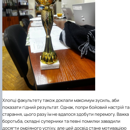
Хлопці факультету також доклали максимум зусиль, аби
показати гідний результат. Однак, попри бойовий настрій та
старання, цього разу їм не вдалося здобути перемогу. Важка
боротьба, складні суперники та певні помилки завадили
досягти омріяного успіху, але цей досвід стане мотивацією