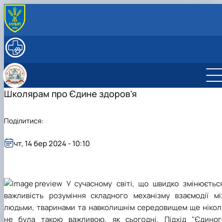
ПРО КАФЕДРУ
Історія кафедри
ОСВІТНІЙ ПРОЦЕС
Колектив кафедри
Робочі програми
НАУКОВА РОБОТА
Навчальні практики
Наукова робота студентів
МІЖНАРОДНА ДІЯЛЬНІСТЬ
Наукова діяльність
Студентський науковий гурток «Ветеринарн
Міжнародні проекти
Школярам про Єдине здоров'я
Аспірантура
санітарії та гігієни»
Наукові розробки
Модуль Жана Моне "Контроль безпечності
Студентський науковий гурток «Інновації та
Наукові школи
харчових продуктів у ЄС" (587548-EPP-1-2…
Поділитися:
дорадництво у ветеринарно-санітарній…
Модуль Жана Моне "Інтеграція політики та
засад Єдиного здоров'я ЄС в Україні" (…
чт, 14 бер 2024 - 10:10
У сучасному світі, що швидко змінюється
важливість розуміння складного механізму взаємодії мі
людьми, тваринами та навколишнім середовищем ще нікол
не була такою важливою, як сьогодні. Підхід "Єдиног