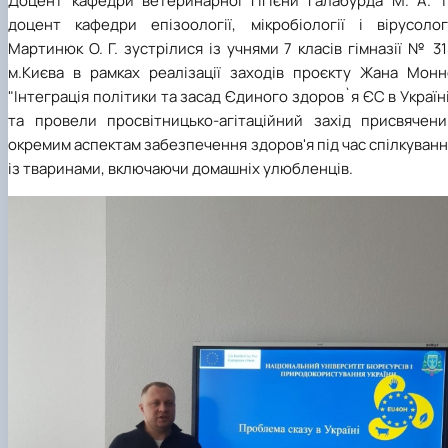
Доцент кафедри ветеринарної гігієни Галабурда М. А. т
доцент кафедри епізоології, мікробіології і вірусологі
Мартинюк О. Г. зустрілися із учнями 7 класів гімназії № 3
м.Києва в рамках реалізації заходів проєкту Жана Монн
"Інтеграція політики та засад Єдиного здоров`я ЄС в Україн
та провели просвітницько-агітаційний захід присвячени
окремим аспектам забезпечення здоров'я під час спілкуван
із тваринами, включаючи домашніх улюбленців.