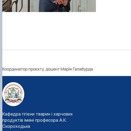
Координатор проєкту, доцент Марія Галабурда
Кафедра гігієни тварин і харчових
продуктів імені професора А.К.
Скороходька