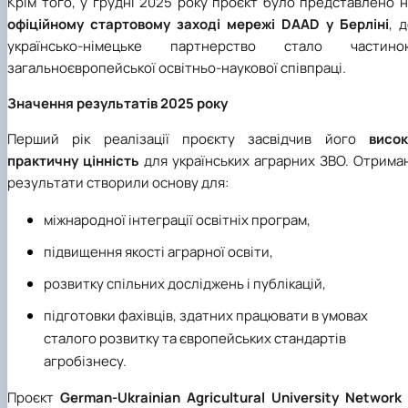
Крім того, у грудні 2025 року проєкт було представлено 
офіційному стартовому заході мережі DAAD у Берліні
, 
українсько-німецьке партнерство стало частино
загальноєвропейської освітньо-наукової співпраці.
Значення результатів 2025 року
Перший рік реалізації проєкту засвідчив його
висок
практичну цінність
для українських аграрних ЗВО. Отрима
результати створили основу для:
міжнародної інтеграції освітніх програм,
підвищення якості аграрної освіти,
розвитку спільних досліджень і публікацій,
підготовки фахівців, здатних працювати в умовах
сталого розвитку та європейських стандартів
агробізнесу.
Проєкт
German-Ukrainian Agricultural University Network