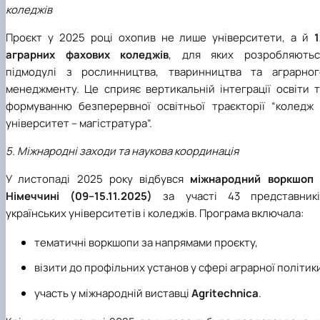
коледжів
Проєкт у 2025 році охопив не лише університети, а й
1
аграрних фахових коледжів
, для яких розробляютьс
підмодулі з рослинництва, тваринництва та аграрног
менеджменту. Це сприяє вертикальній інтеграції освіти т
формуванню безперервної освітньої траєкторії “коледж 
університет – магістратура”.
5. Міжнародні заходи та наукова координація
У листопаді 2025 року відбувся
міжнародний воркшоп 
Німеччині (09–15.11.2025)
за участі 43 представникі
українських університетів і коледжів. Програма включала:
тематичні воркшопи за напрямами проєкту,
візити до профільних установ у сфері аграрної політик
участь у міжнародній виставці
Agritechnica
.