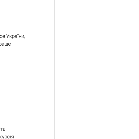
в України, і
краще
 та
курсія