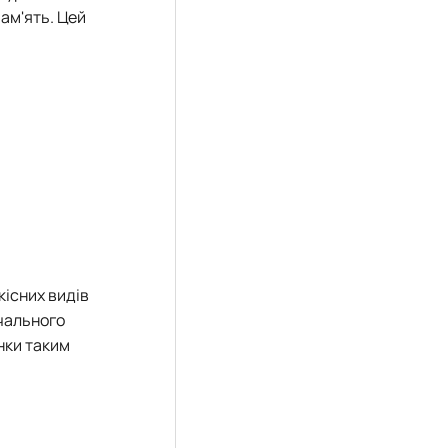
ам'ять. Цей
кісних видів
вчального
нки таким