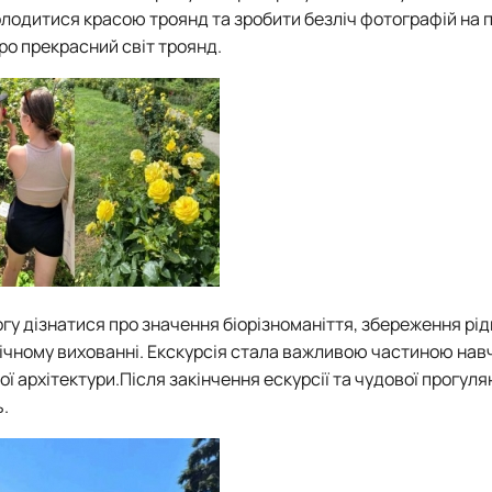
олодитися красою троянд та зробити безліч фотографій на п
ро прекрасний світ троянд.
у дізнатися про значення біорізноманіття, збереження рід
огічному вихованні. Екскурсія стала важливою частиною на
 архітектури.Після закінчення ескурсії та чудової прогуля
ь.