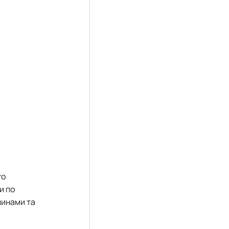
го
и по
линами та