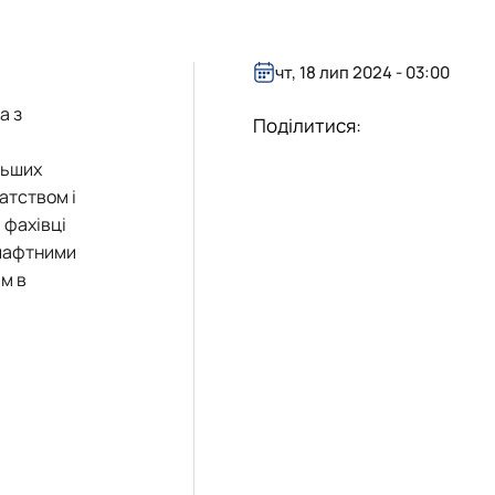
чт, 18 лип 2024 - 03:00
а з
Поділитися:
льших
гатством і
 фахівці
дшафтними
ям в