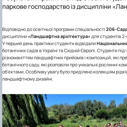
Лабораторії
Приймальна комісія
Матеріальне забезпечення
Конференції
паркове господарство із дисципліни «Ла
Співпраця
Олімпіади університету
Інфраструктура
Наукові гуртки
Наші випускники
Результати
Відповідно до освітньої програми спеціальності
206-Сад
дисципліни
«Ландшафтна архітектура»
для студентів 2-
У перший день практики студенти відвідали
Національний
ботанічних садів в Україні та Східній Європі. Студенти пі
різноманіттям ландшафтних прийомів і композицій, які пре
ботанічного саду, які розповіли про унікальні рослинні к
об’єктами. Особливу увагу було приділено колекціям рідкі
ландшафтному дизайні.