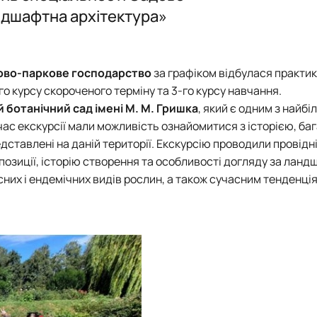
PhD
Природа та Мистецтво
ндшафтна архітектура»
Фітодизайн та сучасна флористика
ово-паркове господарство
за графіком відбулася практик
го курсу скороченого терміну та 3-го курсу навчання.
 ботанічний сад імені М. М. Гришка
, який є одним з найбі
д час екскурсії мали можливість ознайомитися з історією, ба
дставлені на даній території. Екскурсію проводили провідні
омпозиції, історію створення та особливості догляду за лан
сних і ендемічних видів рослин, а також сучасним тенденці