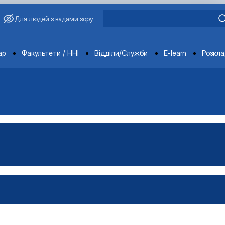
Для людей з вадами зору
ments
ар
Факультети / ННІ
Відділи/Служби
E-learn
Розкл
во