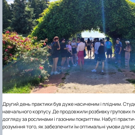
Другий день практики був дуже насиченим і плідним. Сту
навчального корпусу. Де продовжили розбивку групових по
догляду за рослинами і газоним покриттям. Набуті практич
розуміння того, як забезпечити їм оптимальні умови для ро