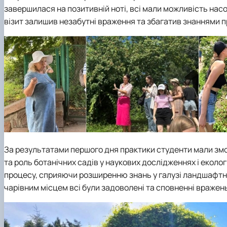
завершилася на позитивній ноті, всі мали можливість нас
візит залишив незабутні враження та збагатив знаннями п
За результатами першого дня практики студенти мали змог
та роль ботанічних садів у наукових дослідженнях і екол
процесу, сприяючи розширенню знань у галузі ландшафтної
чарівним місцем всі були задоволені та сповненні вражен