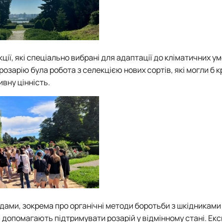
ії, які спеціально вибрані для адаптації до кліматичних умо
озарію була робота з селекцією нових сортів, які могли б 
вну цінність.
ндами, зокрема про органічні методи боротьби з шкідниками
і допомагають підтримувати розарій у відмінному стані. Екс