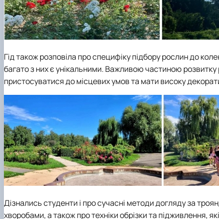
Гід також розповіла про специфіку підбору рослин до колекц
багато з них є унікальними. Важливою частиною розвитку р
пристосуватися до місцевих умов та мати високу декорати
Дізнались студенти і про сучасні методи догляду за троя
хворобами, а також про техніки обрізки та підживлення, як