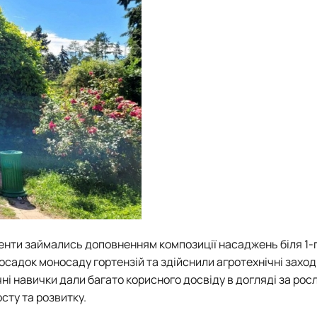
денти займались доповненням композиції насаджень біля 1-
садок моносаду гортензій та здійснили агротехнічні заход
ні навички дали багато корисного досвіду в догляді за рос
сту та розвитку.