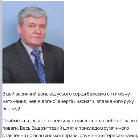
В цей весняний день від усього серця бажаємо оптимізму,
натхнення, невичерпної енергії і наснаги, впевненого руху
вперед!
Прийміть від всього колективу та учнів слова глибокої шани і
поваги. Весь Ваш життєвий шлях є прикладом сумлінного
ставлення до освітянської справи, служіння інтересам науки