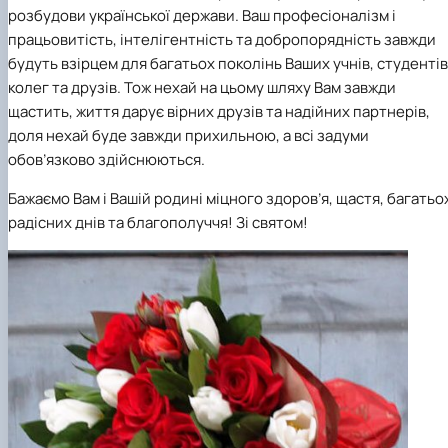
розбудови української держави. Ваш професіоналізм і
працьовитість, інтелігентність та добропорядність завжди
будуть взірцем для багатьох поколінь Ваших учнів, студентів
колег та друзів. Тож нехай на цьому шляху Вам завжди
щастить, життя дарує вірних друзів та надійних партнерів,
доля нехай буде завжди прихильною, а всі задуми
обов’язково здійснюються.
Бажаємо Вам і Вашій родині міцного здоров’я, щастя, багатьо
радісних днів та благополуччя! Зі святом!