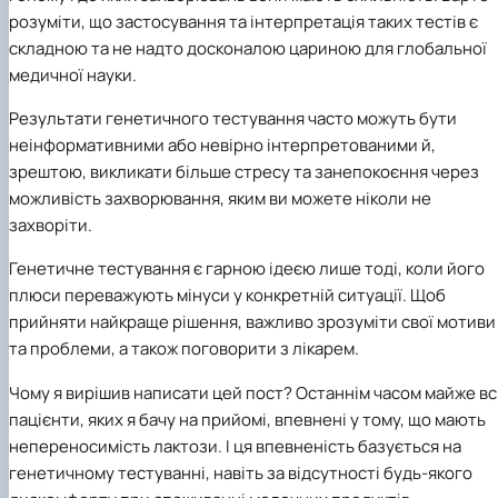
розуміти, що застосування та інтерпретація таких тестів є
складною та не надто досконалою цариною для глобальної
медичної науки.
Результати генетичного тестування часто можуть бути
неінформативними або невірно інтерпретованими й,
зрештою, викликати більше стресу та занепокоєння через
можливість захворювання, яким ви можете ніколи не
захворіти.
Генетичне тестування є гарною ідеєю лише тоді, коли його
плюси переважують мінуси у конкретній ситуації. Щоб
прийняти найкраще рішення, важливо зрозуміти свої мотиви
та проблеми, а також поговорити з лікарем.
Чому я вирішив написати цей пост? Останнім часом майже вс
пацієнти, яких я бачу на прийомі, впевнені у тому, що мають
непереносимість лактози. І ця впевненість базується на
генетичному тестуванні, навіть за відсутності будь-якого