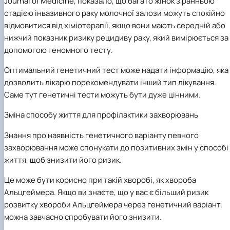
Journal of Medicine, показало, що багато жінок з ранньою
стадією інвазивного раку молочної залози можуть спокійно
відмовитися від хіміотерапії, якщо вони мають середній або
нижчий показник ризику рецидиву раку, який вимірюється за
допомогою геномного тесту.
Оптимальний генетичний тест може надати інформацію, яка
дозволить лікарю порекомендувати інший тип лікування.
Саме тут генетичні тести можуть бути дуже цінними.
Зміна способу життя для профілактики захворювань
Знання про наявність генетичного варіанту певного
захворювання може спонукати до позитивних змін у способі
життя, щоб знизити його ризик.
Це може бути корисно при такій хворобі, як хвороба
Альцгеймера. Якщо ви знаєте, що у вас є більший ризик
розвитку хвороби Альцгеймера через генетичний варіант,
можна завчасно спробувати його знизити.