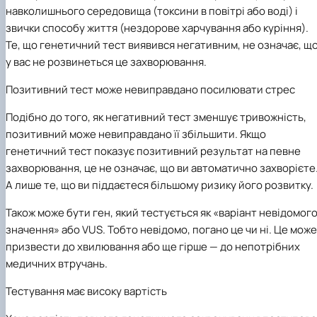
навколишнього середовища (токсини в повітрі або воді) і
звички способу життя (нездорове харчування або куріння).
Те, що генетичний тест виявився негативним, не означає, щ
у вас не розвинеться це захворювання.
Позитивний тест може невиправдано посилювати стрес
Подібно до того, як негативний тест зменшує тривожність,
позитивний може невиправдано її збільшити. Якщо
генетичний тест показує позитивний результат на певне
захворювання, це не означає, що ви автоматично захворієте
А лише те, що ви піддаєтеся більшому ризику його розвитку.
Також може бути ген, який тестується як «варіант невідомог
значення» або VUS. Тобто невідомо, погано це чи ні. Це може
призвести до хвилювання або ще гірше — до непотрібних
медичних втручань.
Тестування має високу вартість