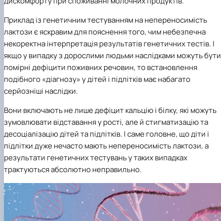
дискомфорту при споживанні молочних продуктів.
Приклад із генетичним тестуванням на непереносимість
лактози є яскравим для пояснення того, чим небезпечна
некоректна інтерпретація результатів генетичних тестів. І
якщо у випадку з дорослими людьми наслідками можуть бути
помірні дефіцити поживних речовин, то встановлення
подібного «діагнозу» у дітей і підлітків має набагато
серйозніші наслідки.
Вони включають не лише дефіцит кальцію і білку, які можуть
зумовлювати відставання у рості, але й стигматизацію та
десоціалізацію дітей та підлітків. І саме головне, що діти і
підлітки дуже нечасто мають непереносимість лактози, а
результати генетичних тестувань у таких випадках
трактуються абсолютно неправильно.