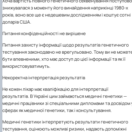
Хоча вартість повного генетичного секвенування поступово
знижувалася з моменту його винайдення наприкінці 1980-х
років, воно все ще є недешевим дослідженням і коштує сотні
доларів США.
Питання конфіденційності не вирішене
Питання захисту інформації щодо результатів генетичного
тестування законодавчо не врегульовано. Тому ви не может
бути впевненими, хто має доступ до цієї інформації та як її
використовуватимуть.
Некоректна інтерпретація результатів
Не кожен лікар має кваліфікацію для інтерпретації
результатів. В Україні цим займаються медичні генетики —
медичні працівники зі спеціальними дипломами та досвідом 
сферах як медичної генетики, так і консультування.
Медичні генетики інтерпретують результати генетичного
тестування, оцінюють можливі ризики, надають допоміжні