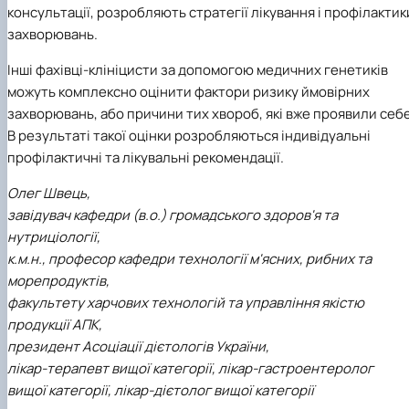
консультації, розробляють стратегії лікування і профілактик
захворювань.
Інші фахівці-клініцисти за допомогою медичних генетиків
можуть комплексно оцінити фактори ризику ймовірних
захворювань, або причини тих хвороб, які вже проявили себе
В результаті такої оцінки розробляються індивідуальні
профілактичні та лікувальні рекомендації.
Олег Швець,
завідувач кафедри (в.о.) громадського здоров'я та
нутриціології,
к.м.н., професор кафедри технології м'ясних, рибних та
морепродуктів,
факультету харчових технологій та управління якістю
продукції АПК,
президент Асоціації дієтологів України,
лікар-терапевт вищої категорії, лікар-гастроентеролог
вищої категорії, лікар-дієтолог вищої категорії