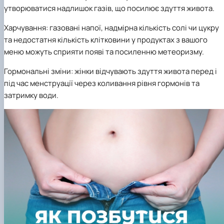
утворюватися надлишок газів, що посилює здуття живота.
Харчування: газовані напої, надмірна кількість солі чи цукру
та недостатня кількість клітковини у продуктах з вашого
меню можуть сприяти появі та посиленню метеоризму.
Гормональні зміни: жінки відчувають здуття живота перед і
під час менструації через коливання рівня гормонів та
затримку води.