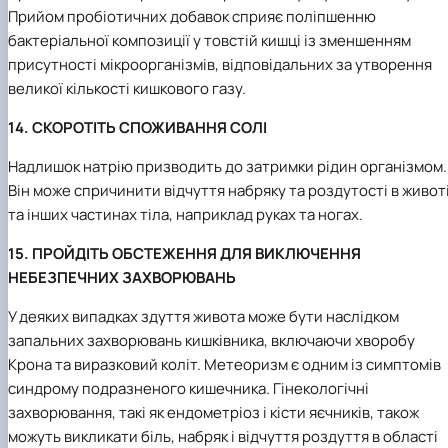
Прийом пробіотичних добавок сприяє поліпшенню
бактеріальної композиції у товстій кишці із зменшенням
присутності мікроорганізмів, відповідальних за утворення
великої кількості кишкового газу.
14. СКОРОТІТЬ СПОЖИВАННЯ СОЛІ
Надлишок натрію призводить до затримки рідин організмом.
Він може спричинити відчуття набряку та роздутості в живот
та інших частинах тіла, наприклад руках та ногах.
15. П
РОЙДІТЬ ОБСТЕЖЕННЯ ДЛЯ ВИКЛЮЧЕННЯ
НЕБЕЗПЕЧНИХ ЗАХВОРЮВАНЬ
У деяких випадках здуття живота може бути наслідком
запальних захворювань кишківника, включаючи хворобу
Крона та виразковий коліт. Метеоризм є одним із симптомів
синдрому подразненого кишечника. Гінекологічні
захворювання, такі як ендометріоз і кісти яєчників, також
можуть викликати біль, набряк і відчуття роздуття в області