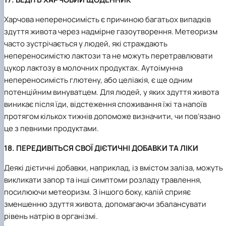
Харчова непереносимість є причиною багатьох випадків
здуття живота через надмірне газоутворення. Метеоризм
часто зустрічається у людей, які страждають
непереносимістю лактози та не можуть перетравлювати
цукор лактозу в молочних продуктах. Аутоімунна
непереносимість глютену, або целіакія, є ще одним
потенційним винуватцем. Для людей, у яких здуття живота
виникає після їди, відстеження споживання їжі та напоїв
протягом кількох тижнів допоможе визначити, чи пов’язано
це з певними продуктами.
18. ПЕРЕДИВІТЬСЯ СВОЇ ДІЄТИЧНІ ДОБАВКИ ТА ЛІКИ
Деякі дієтичні добавки, наприклад, із вмістом заліза, можуть
викликати запор та інші симптоми розладу травлення,
посилюючи метеоризм. З іншого боку, калій сприяє
зменшенню здуття живота, допомагаючи збалансувати
рівень натрію в організмі.