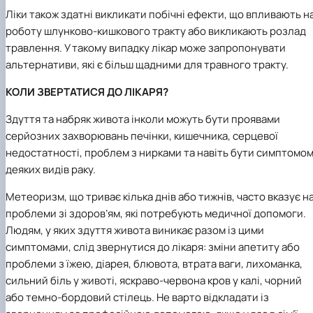
Ліки також здатні викликати побічні ефекти, що впливають н
роботу шлунково-кишкового тракту або викликають розлад
травлення. У такому випадку лікар може запропонувати
альтернативи, які є більш щадними для травного тракту.
КОЛИ ЗВЕРТАТИСЯ ДО ЛІКАРЯ?
Здуття та набряк живота інколи можуть бути проявами
серйозних захворювань печінки, кишечника, серцевої
недостатності, проблем з нирками та навіть бути симптомо
деяких видів раку.
Метеоризм, що триває кілька днів або тижнів, часто вказує н
проблеми зі здоров’ям, які потребують медичної допомоги.
Людям, у яких здуття живота виникає разом із цими
симптомами, слід звернутися до лікаря: зміни апетиту або
проблеми з їжею, діарея, блювота, втрата ваги, лихоманка,
сильний біль у животі, яскраво-червона кров у калі, чорний
або темно-бордовий стілець. Не варто відкладати із