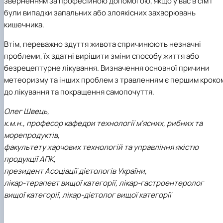
зверненням за професійною допомогою, якщо у вас в сім’ї
були випадки запальних або злоякісних захворювань
кишечника.
Втім, переважно здуття живота спричинюють незначні
проблеми, їх здатні вирішити зміни способу життя або
безрецептурне лікування. Визначення основної причини
метеоризму та інших проблем з травленням є першим кроко
до лікування та покращення самопочуття.
Олег Швець,
к.м.н., професор кафедри технології м'ясних, рибних та
морепродуктів,
факультету харчових технологій та управління якістю
продукції АПК,
президент Асоціації дієтологів України,
лікар-терапевт вищої категорії, лікар-гастроентеролог
вищої категорії, лікар-дієтолог вищої категорії