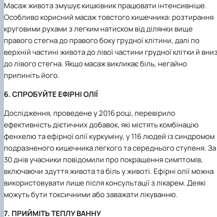
Масаж живота змушує кишківник працювати інтенсивніше.
Особливо корисний масаж товстого кишечника: розтирання
круговими рухами з легким натиском від ділянки вище
правого стегна до правого боку грудної клітини, далі по
верхній частині живота до лівої частини грудної клітки й вниз
до лівого стегна. Якщо масаж викликає біль, негайно
припиніть його.
6. СПРОБУЙТЕ ЕФІРНІ ОЛІЇ
Дослідження, проведене у 2016 році, перевірило
ефективність дієтичних добавок, які містять комбінацію
фенхелю та ефірної олії куркуміну, у 116 людей із синдромом
подразненого кишечника легкого та середнього ступеня. За
30 днів учасники повідомили про покращення симптомів,
включаючи здуття живота та біль у животі. Ефірні олії можна
використовувати лише після консультації з лікарем. Деякі
можуть бути токсичними або заважати лікуванню.
7. ПРИЙМІТЬ ТЕПЛУ ВАННУ