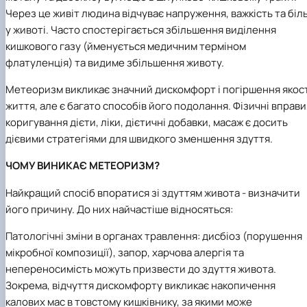
Через це живіт людина відчуває напруження, важкість та біл
у животі. Часто спостерігається збільшення виділення
кишкового газу (йменується медичним терміном
флатуленція) та видиме збільшення животу.
Метеоризм викликає значний дискомфорт і погіршення якос
життя, але є багато способів його подолання. Фізичні вправи
коригування дієти, ліки, дієтичні добавки, масаж є досить
дієвими стратегіями для швидкого зменшення здуття.
ЧОМУ ВИНИКАЄ МЕТЕОРИЗМ?
Найкращий спосіб впоратися зі здуттям живота - визначити
його причину. До них найчастіше відносяться:
Патологічні зміни в органах травлення: дисбіоз (порушення
мікробної композиції), запор, харчова алергія та
непереносимість можуть призвести до здуття живота.
Зокрема, відчуття дискомфорту викликає накопичення
калових мас в товстому кишківнику, за якими може