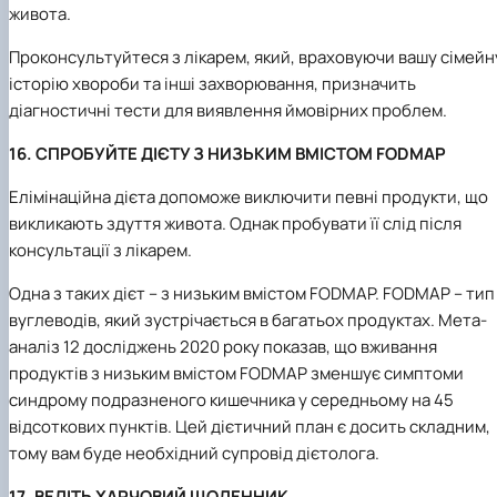
живота.
Проконсультуйтеся з лікарем, який, враховуючи вашу сімейн
історію хвороби та інші захворювання, призначить
діагностичні тести для виявлення ймовірних проблем.
16. СПРОБУЙТЕ ДІЄТУ З НИЗЬКИМ ВМІСТОМ FODMAP
Елімінаційна дієта допоможе виключити певні продукти, що
викликають здуття живота. Однак пробувати її слід після
консультації з лікарем.
Одна з таких дієт – з низьким вмістом FODMAP. FODMAP – тип
вуглеводів, який зустрічається в багатьох продуктах. Мета-
аналіз 12 досліджень 2020 року показав, що вживання
продуктів з низьким вмістом FODMAP зменшує симптоми
синдрому подразненого кишечника у середньому на 45
відсоткових пунктів. Цей дієтичний план є досить складним,
тому вам буде необхідний супровід дієтолога.
17. ВЕДІТЬ ХАРЧОВИЙ ЩОДЕННИК