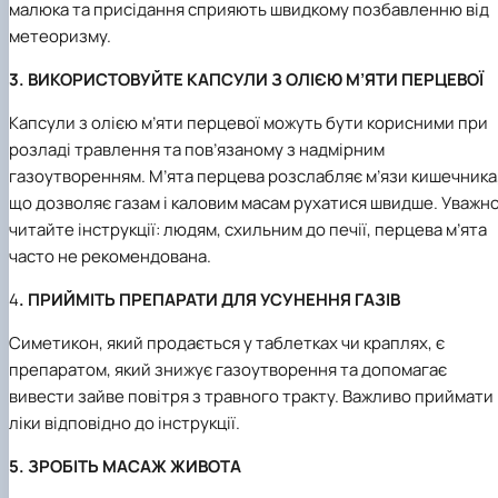
малюка та присідання сприяють швидкому позбавленню від
метеоризму.
3. ВИКОРИСТОВУЙТЕ КАПСУЛИ З ОЛІЄЮ М’ЯТИ ПЕРЦЕВОЇ
Капсули з олією м’яти перцевої можуть бути корисними при
розладі травлення та пов’язаному з надмірним
газоутворенням. М’ята перцева розслабляє м’язи кишечника
що дозволяє газам і каловим масам рухатися швидше. Уважн
читайте інструкції: людям, схильним до печії, перцева м’ята
часто не рекомендована.
4
. ПРИЙМІТЬ ПРЕПАРАТИ ДЛЯ УСУНЕННЯ ГАЗІВ
Симетикон, який продається у таблетках чи краплях, є
препаратом, який знижує газоутворення та допомагає
вивести зайве повітря з травного тракту. Важливо приймати
ліки відповідно до інструкції.
5. ЗРОБІТЬ МАСАЖ ЖИВОТА