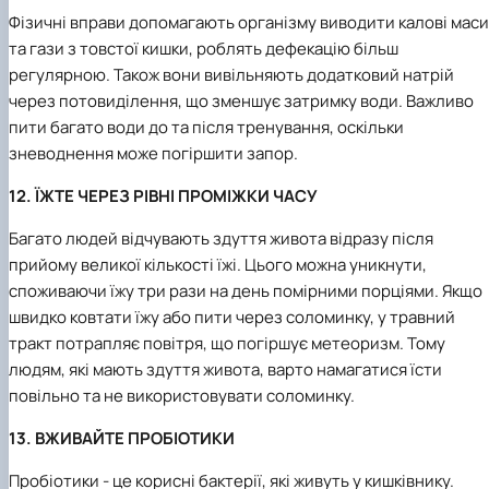
Фізичні вправи допомагають організму виводити калові маси
та гази з товстої кишки, роблять дефекацію більш
регулярною. Також вони вивільняють додатковий натрій
через потовиділення, що зменшує затримку води. Важливо
пити багато води до та після тренування, оскільки
зневоднення може погіршити запор.
12. ЇЖТЕ ЧЕРЕЗ РІВНІ ПРОМІЖКИ ЧАСУ
Багато людей відчувають здуття живота відразу після
прийому великої кількості їжі. Цього можна уникнути,
споживаючи їжу три рази на день помірними порціями. Якщо
швидко ковтати їжу або пити через соломинку, у травний
тракт потрапляє повітря, що погіршує метеоризм. Тому
людям, які мають здуття живота, варто намагатися їсти
повільно та не використовувати соломинку.
13. ВЖИВАЙТЕ ПРОБІОТИКИ
Пробіотики - це корисні бактерії, які живуть у кишківнику.