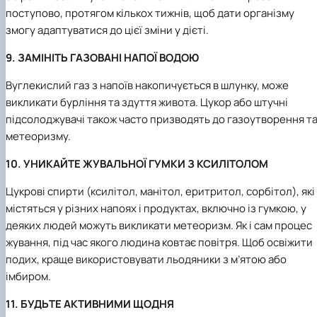
поступово, протягом кількох тижнів, щоб дати організму
змогу адаптуватися до цієї зміни у дієті.
9. ЗАМІНІТЬ ГАЗОВАНІ НАПОЇ ВОДОЮ
Вуглекислий газ з напоїв накопичується в шлунку, може
викликати бурління та здуття живота. Цукор або штучні
підсолоджувачі також часто призводять до газоутворення т
метеоризму.
10. УНИКАЙТЕ ЖУВАЛЬНОЇ ГУМКИ З КСИЛІТОЛОМ
Цукрові спирти (ксилітол, манітол, еритритол, сорбітол), які
містяться у різних напоях і продуктах, включно із гумкою, у
деяких людей можуть викликати метеоризм. Як і сам процес
жування, під час якого людина ковтає повітря. Щоб освіжити
подих, краще використовувати льодяники з м’ятою або
імбиром.
11. БУДЬТЕ АКТИВНИМИ ЩОДНЯ